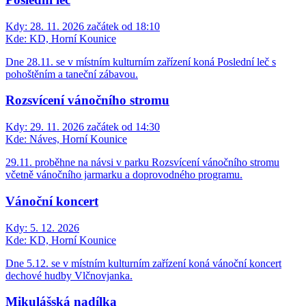
Kdy:
28. 11. 2026 začátek od 18:10
Kde:
KD, Horní Kounice
Dne 28.11. se v místním kulturním zařízení koná Poslední leč s
pohoštěním a taneční zábavou.
Rozsvícení vánočního stromu
Kdy:
29. 11. 2026 začátek od 14:30
Kde:
Náves, Horní Kounice
29.11. proběhne na návsi v parku Rozsvícení vánočního stromu
včetně vánočního jarmarku a doprovodného programu.
Vánoční koncert
Kdy:
5. 12. 2026
Kde:
KD, Horní Kounice
Dne 5.12. se v místním kulturním zařízení koná vánoční koncert
dechové hudby Vlčnovjanka.
Mikulášská nadílka