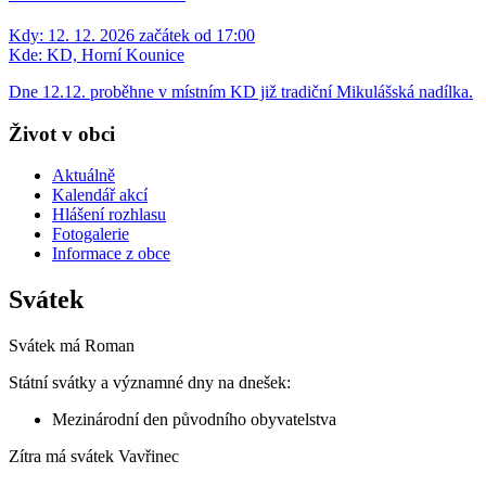
Kdy:
12. 12. 2026 začátek od 17:00
Kde:
KD, Horní Kounice
Dne 12.12. proběhne v místním KD již tradiční Mikulášská nadílka.
Život v obci
Aktuálně
Kalendář akcí
Hlášení rozhlasu
Fotogalerie
Informace z obce
Svátek
Svátek má
Roman
Státní svátky a významné dny na dnešek:
Mezinárodní den původního obyvatelstva
Zítra má svátek
Vavřinec