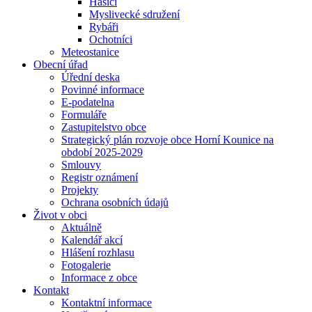
Hasiči
Myslivecké sdružení
Rybáři
Ochotníci
Meteostanice
Obecní úřad
Úřední deska
Povinné informace
E-podatelna
Formuláře
Zastupitelstvo obce
Strategický plán rozvoje obce Horní Kounice na
období 2025-2029
Smlouvy
Registr oznámení
Projekty
Ochrana osobních údajů
Život v obci
Aktuálně
Kalendář akcí
Hlášení rozhlasu
Fotogalerie
Informace z obce
Kontakt
Kontaktní informace