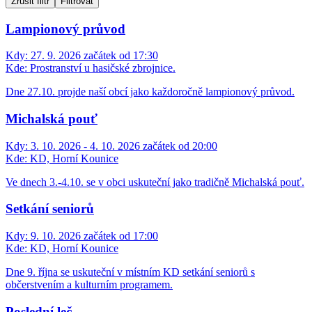
Zrušit filtr
Filtrovat
Lampionový průvod
Kdy:
27. 9. 2026 začátek od 17:30
Kde:
Prostranství u hasičské zbrojnice.
Dne 27.10. projde naší obcí jako každoročně lampionový průvod.
Michalská pouť
Kdy:
3. 10. 2026 - 4. 10. 2026 začátek od 20:00
Kde:
KD, Horní Kounice
Ve dnech 3.-4.10. se v obci uskuteční jako tradičně Michalská pouť.
Setkání seniorů
Kdy:
9. 10. 2026 začátek od 17:00
Kde:
KD, Horní Kounice
Dne 9. října se uskuteční v místním KD setkání seniorů s
občerstvením a kulturním programem.
Poslední leč