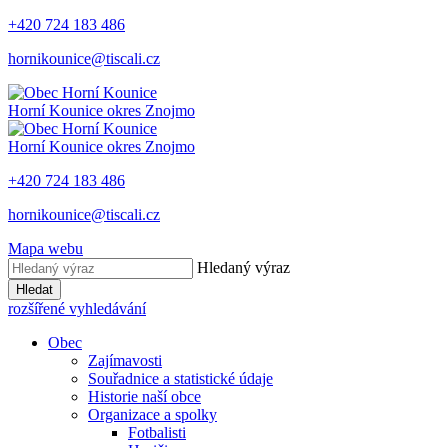
+420 724 183 486
hornikounice@tiscali.cz
Horní Kounice
okres Znojmo
Horní Kounice
okres Znojmo
+420 724 183 486
hornikounice@tiscali.cz
Mapa webu
Hledaný výraz
Hledat
rozšířené vyhledávání
Obec
Zajímavosti
Souřadnice a statistické údaje
Historie naší obce
Organizace a spolky
Fotbalisti