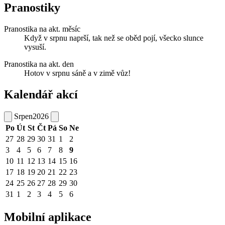
Pranostiky
Pranostika na akt. měsíc
Když v srpnu naprší, tak než se oběd pojí, všecko slunce
vysuší.
Pranostika na akt. den
Hotov v srpnu sáně a v zimě vůz!
Kalendář akcí
Srpen
2026
Po
Út
St
Čt
Pá
So
Ne
27
28
29
30
31
1
2
3
4
5
6
7
8
9
10
11
12
13
14
15
16
17
18
19
20
21
22
23
24
25
26
27
28
29
30
31
1
2
3
4
5
6
Mobilní aplikace