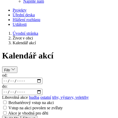
Napište nám
Projekty
Úřední deska
Hlášení rozhlasu
Události
Úvodní stránka
Život v obci
Kalendář akcí
Kalendář akcí
Filtr
od:
do:
Libovolná akce
hudba
ostatní
trhy, výstavy, veletrhy
Bezbariérový vstup na akci
Vstup na akci povolen se zvířaty
Akce je vhodná pro děti