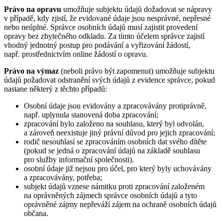
Právo na opravu
umožňuje subjektu údajů dožadovat se nápravy
v případě, kdy zjistí, že evidované údaje jsou nesprávné, nepřesné
nebo neúplné. Správce osobních údajů musí zajistit provedení
opravy bez zbytečného odkladu. Za tímto účelem správce zajistí
vhodný jednotný postup pro podávání a vyřizování žádostí,
např. prostřednictvím online žádostí o opravu.
Právo na výmaz
(neboli právo být zapomenut) umožňuje subjektu
údajů požadovat odstranění svých údajů z evidence správce, pokud
nastane některý z těchto případů:
Osobní údaje jsou evidovány a zpracovávány protiprávně,
např. uplynula stanovená doba zpracování;
zpracování bylo založeno na souhlasu, který byl odvolán,
a zároveň neexistuje jiný právní důvod pro jejich zpracování;
rodič nesouhlasí se zpracováním osobních dat svého dítěte
(pokud se jedná o zpracování údajů na základě souhlasu
pro služby informační společnosti).
osobní údaje již nejsou pro účel, pro který byly uchovávány
a zpracovávány, potřeba;
subjekt údajů vznese námitku proti zpracování založeném
na oprávněných zájmech správce osobních údajů a tyto
oprávněné zájmy nepřeváží zájem na ochraně osobních údajů
občana.