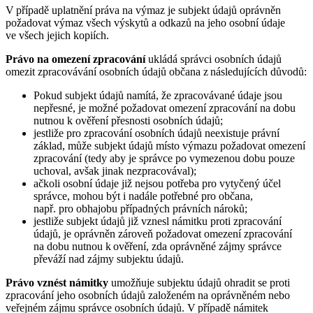
V případě uplatnění práva na výmaz je subjekt údajů oprávněn
požadovat výmaz všech výskytů a odkazů na jeho osobní údaje
ve všech jejich kopiích.
Právo na omezení zpracování
ukládá správci osobních údajů
omezit zpracovávání osobních údajů občana z následujících důvodů:
Pokud subjekt údajů namítá, že zpracovávané údaje jsou
nepřesné, je možné požadovat omezení zpracování na dobu
nutnou k ověření přesnosti osobních údajů;
jestliže pro zpracování osobních údajů neexistuje právní
základ, může subjekt údajů místo výmazu požadovat omezení
zpracování (tedy aby je správce po vymezenou dobu pouze
uchoval, avšak jinak nezpracovával);
ačkoli osobní údaje již nejsou potřeba pro vytyčený účel
správce, mohou být i nadále potřebné pro občana,
např. pro obhajobu případných právních nároků;
jestliže subjekt údajů již vznesl námitku proti zpracování
údajů, je oprávněn zároveň požadovat omezení zpracování
na dobu nutnou k ověření, zda oprávněné zájmy správce
převáží nad zájmy subjektu údajů.
Právo vznést námitky
umožňuje subjektu údajů ohradit se proti
zpracování jeho osobních údajů založeném na oprávněném nebo
veřejném zájmu správce osobních údajů. V případě námitek