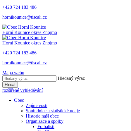
+420 724 183 486
hornikounice@tiscali.cz
Horní Kounice
okres Znojmo
Horní Kounice
okres Znojmo
+420 724 183 486
hornikounice@tiscali.cz
Mapa webu
Hledaný výraz
Hledat
rozšířené vyhledávání
Obec
Zajímavosti
Souřadnice a statistické údaje
Historie naší obce
Organizace a spolky
Fotbalisti