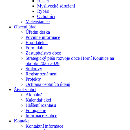
Hasiči
Myslivecké sdružení
Rybáři
Ochotníci
Meteostanice
Obecní úřad
Úřední deska
Povinné informace
E-podatelna
Formuláře
Zastupitelstvo obce
Strategický plán rozvoje obce Horní Kounice na
období 2025-2029
Smlouvy
Registr oznámení
Projekty
Ochrana osobních údajů
Život v obci
Aktuálně
Kalendář akcí
Hlášení rozhlasu
Fotogalerie
Informace z obce
Kontakt
Kontaktní informace