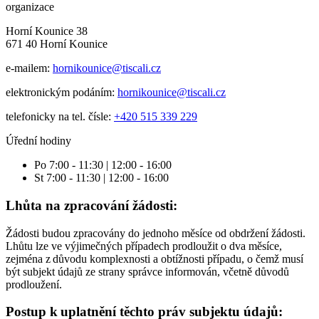
organizace
Horní Kounice 38
671 40 Horní Kounice
e-mailem:
hornikounice@tiscali.cz
elektronickým podáním:
hornikounice@tiscali.cz
telefonicky na tel. čísle:
+420 515 339 229
Úřední hodiny
Po 7:00 - 11:30 | 12:00 - 16:00
St 7:00 - 11:30 | 12:00 - 16:00
Lhůta na zpracování žádosti:
Žádosti budou zpracovány do jednoho měsíce od obdržení žádosti.
Lhůtu lze ve výjimečných případech prodloužit o dva měsíce,
zejména z důvodu komplexnosti a obtížnosti případu, o čemž musí
být subjekt údajů ze strany správce informován, včetně důvodů
prodloužení.
Postup k uplatnění těchto práv subjektu údajů: