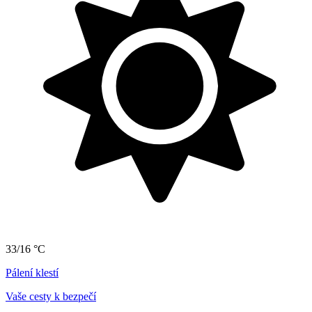
33/16 °C
Pálení klestí
Vaše cesty k bezpečí