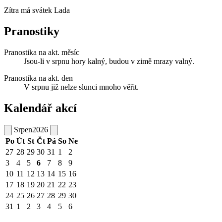
Zítra má svátek
Lada
Pranostiky
Pranostika na akt. měsíc
Jsou-li v srpnu hory kalný, budou v zimě mrazy valný.
Pranostika na akt. den
V srpnu již nelze slunci mnoho věřit.
Kalendář akcí
Srpen
2026
Po
Út
St
Čt
Pá
So
Ne
27
28
29
30
31
1
2
3
4
5
6
7
8
9
10
11
12
13
14
15
16
17
18
19
20
21
22
23
24
25
26
27
28
29
30
31
1
2
3
4
5
6