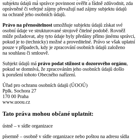
subjektu údajů má správce povinnost ověřit a řádně zdůvodnit, zda
oprávněné či veřejné zájmy převažují nad zájmy subjektu údajů
na ochraně jeho osobních údajů.
Právo na přenositelnost
umožňuje subjektu údajů získat své
osobní údaje ve strukturované strojově čitelné podobě. Rovněž
může požadovat, aby tyto údaje byly předány přímo jinému správci,
pokud je to (technicky) možné a proveditelné. Právo se však uplatní
pouze v případech, kdy je zpracování osobních údajů založeno
na souhlasu či smlouvě.
Subjekt údajů má
právo podat stížnost u dozorového orgánu
,
pokud se domnívá, že zpracováním jeho osobních údajů došlo
k porušení tohoto Obecného nařízení.
Úřad pro ochranu osobních údajů (ÚOOÚ)
Pplk. Sochora 27
170 00 Praha
www.uoou.cz
Tato práva mohou občané uplatnit:
ústně – v sídle organizace
písemně – osobně v sídle organizace nebo poštou na adresu sídla