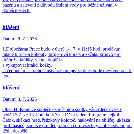
bazénů a zalévaní z důvodu šetření vody pro běžné užívání v
domácnostech.
hlášení
Datum:
8. 7. 2026
1.Drůbežárna Prace bude v úterý 14. 7. v 11:15 hod. prodávat:
mladé kuřice a kohouty, brojlerová kuřata a káčata, krmivo pro
drůbež a králíky, vitam. doplňky
a vykupovat králičí kožky.
2.Vedoucí míst. pohostinství oznamuje, že dnes bude otevřeno od 18
hod.
hlášení
Datum:
3. 7. 2026
Obec H. Kounice společně s místními spolky vás srdečně zve v
neděli 5.7. ve 13. hod. ke KZ na Dětský den. Program: kejklíř
Čabík, skákací hrad, řetízkový kolotoč, malování na obličej, ukázka
prof. hasičů, soutěže pro děti, odměna pro všechny a občerstvení pro
děti i dospělé.