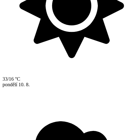
33/16 °C
pondělí
10. 8.