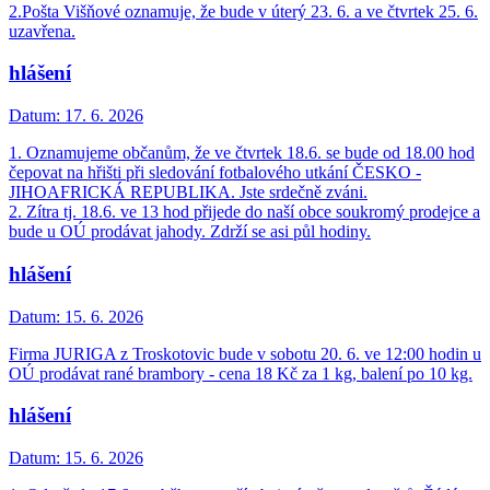
2.Pošta Višňové oznamuje, že bude v úterý 23. 6. a ve čtvrtek 25. 6.
uzavřena.
hlášení
Datum:
17. 6. 2026
1. Oznamujeme občanům, že ve čtvrtek 18.6. se bude od 18.00 hod
čepovat na hřišti při sledování fotbalového utkání ČESKO -
JIHOAFRICKÁ REPUBLIKA. Jste srdečně zváni.
2. Zítra tj. 18.6. ve 13 hod přijede do naší obce soukromý prodejce a
bude u OÚ prodávat jahody. Zdrží se asi půl hodiny.
hlášení
Datum:
15. 6. 2026
Firma JURIGA z Troskotovic bude v sobotu 20. 6. ve 12:00 hodin u
OÚ prodávat rané brambory - cena 18 Kč za 1 kg, balení po 10 kg.
hlášení
Datum:
15. 6. 2026