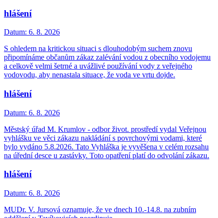
hlášení
Datum:
6. 8. 2026
S ohledem na kritickou situaci s dlouhodobým suchem znovu
připomínáme občanům zákaz zalévání vodou z obecního vodojemu
a celkově velmi šetrné a uvážlivé používání vody z veřejného
vodovodu, aby nenastala situace, že voda ve vrtu dojde.
hlášení
Datum:
6. 8. 2026
Městský úřad M. Krumlov - odbor život. prostředí vydal Veřejnou
vyhlášku ve věci zákazu nakládání s povrchovými vodami, které
bylo vydáno 5.8.2026. Tato Vyhláška je vyvěšena v celém rozsahu
na úřední desce u zastávky. Toto opatření platí do odvolání zákazu.
hlášení
Datum:
6. 8. 2026
MUDr. V. Jursová oznamuje, že ve dnech 10.-14.8. na zubním