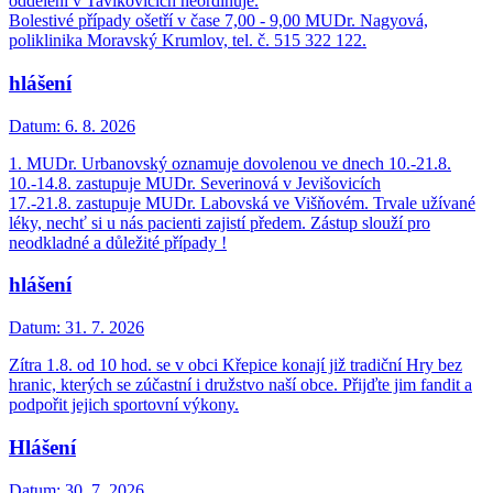
oddělení v Tavíkovicích neordinuje.
Bolestivé případy ošetří v čase 7,00 - 9,00 MUDr. Nagyová,
poliklinika Moravský Krumlov, tel. č. 515 322 122.
hlášení
Datum:
6. 8. 2026
1. MUDr. Urbanovský oznamuje dovolenou ve dnech 10.-21.8.
10.-14.8. zastupuje MUDr. Severinová v Jevišovicích
17.-21.8. zastupuje MUDr. Labovská ve Višňovém. Trvale užívané
léky, nechť si u nás pacienti zajistí předem. Zástup slouží pro
neodkladné a důležité případy !
hlášení
Datum:
31. 7. 2026
Zítra 1.8. od 10 hod. se v obci Křepice konají již tradiční Hry bez
hranic, kterých se zúčastní i družstvo naší obce. Přijďte jim fandit a
podpořit jejich sportovní výkony.
Hlášení
Datum:
30. 7. 2026