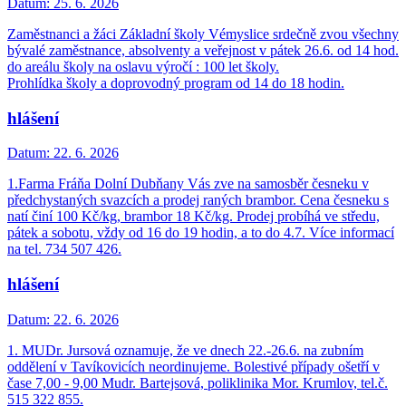
Datum:
25. 6. 2026
Zaměstnanci a žáci Základní školy Vémyslice srdečně zvou všechny
bývalé zaměstnance, absolventy a veřejnost v pátek 26.6. od 14 hod.
do areálu školy na oslavu výročí : 100 let školy.
Prohlídka školy a doprovodný program od 14 do 18 hodin.
hlášení
Datum:
22. 6. 2026
1.Farma Fráňa Dolní Dubňany Vás zve na samosběr česneku v
předchystaných svazcích a prodej raných brambor. Cena česneku s
natí činí 100 Kč/kg, brambor 18 Kč/kg. Prodej probíhá ve středu,
pátek a sobotu, vždy od 16 do 19 hodin, a to do 4.7. Více informací
na tel. 734 507 426.
hlášení
Datum:
22. 6. 2026
1. MUDr. Jursová oznamuje, že ve dnech 22.-26.6. na zubním
oddělení v Tavíkovicích neordinujeme. Bolestivé případy ošetří v
čase 7,00 - 9,00 Mudr. Bartejsová, poliklinika Mor. Krumlov, tel.č.
515 322 855.