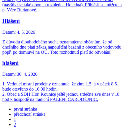
(navštíví se také obora a rozhledna Holedná). Přihlásit se můžete u
p. Věry Burianové.
Hlášení
Datum:
4. 5. 2026
Z důvodu dlouhodobého sucha oznamujeme občanům, že od
dnešního dne platí zákaz napouštění bazénů z obecního vodovodu,
popř. po domluvě na OÚ. Toto rozhodnutí platí do odvolání.
hlášení
Datum:
30. 4. 2026
1. Vedoucí místní prodejny oznamuje, že zítra 1.5. a v pátek 8.5.
bude otevřeno do 10.00 hodin.
2. Obec a SDH Hor. Kounice ještě jednou srdečně zve dnes v 18
hod k hospodě na tradiční PÁLENÍ ČARODĚJNIC.
první stránka
předchozí stránka
1
2