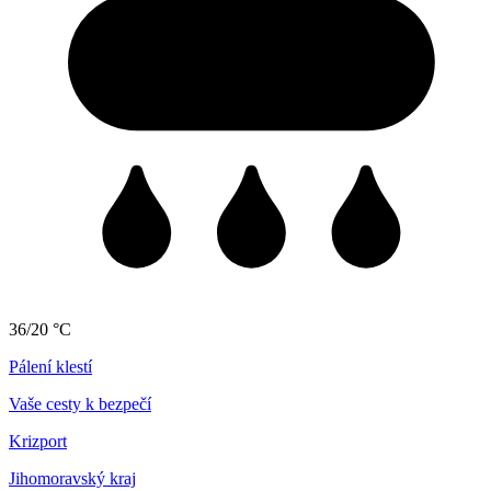
36/20 °C
Pálení klestí
Vaše cesty k bezpečí
Krizport
Jihomoravský kraj