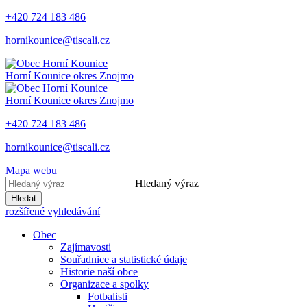
+420 724 183 486
hornikounice@tiscali.cz
Horní Kounice
okres Znojmo
Horní Kounice
okres Znojmo
+420 724 183 486
hornikounice@tiscali.cz
Mapa webu
Hledaný výraz
Hledat
rozšířené vyhledávání
Obec
Zajímavosti
Souřadnice a statistické údaje
Historie naší obce
Organizace a spolky
Fotbalisti