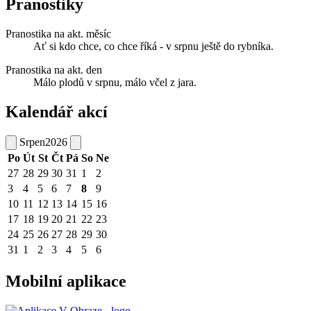
Pranostiky
Pranostika na akt. měsíc
Ať si kdo chce, co chce říká - v srpnu ještě do rybníka.
Pranostika na akt. den
Málo plodů v srpnu, málo včel z jara.
Kalendář akcí
Srpen
2026
Po
Út
St
Čt
Pá
So
Ne
27
28
29
30
31
1
2
3
4
5
6
7
8
9
10
11
12
13
14
15
16
17
18
19
20
21
22
23
24
25
26
27
28
29
30
31
1
2
3
4
5
6
Mobilní aplikace