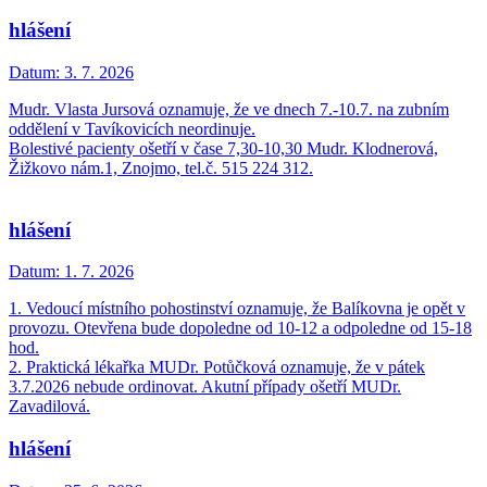
hlášení
Datum:
3. 7. 2026
Mudr. Vlasta Jursová oznamuje, že ve dnech 7.-10.7. na zubním
oddělení v Tavíkovicích neordinuje.
Bolestivé pacienty ošetří v čase 7,30-10,30 Mudr. Klodnerová,
Žižkovo nám.1, Znojmo, tel.č. 515 224 312.
hlášení
Datum:
1. 7. 2026
1. Vedoucí místního pohostinství oznamuje, že Balíkovna je opět v
provozu. Otevřena bude dopoledne od 10-12 a odpoledne od 15-18
hod.
2. Praktická lékařka MUDr. Potůčková oznamuje, že v pátek
3.7.2026 nebude ordinovat. Akutní případy ošetří MUDr.
Zavadilová.
hlášení