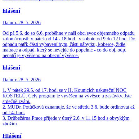
hlášení
Datum:
28. 5. 2026
Od pá 5.6. do so 6.6. proběhne v naší obci svoz objemného odpadu
z domácností: v pátek od 14 - 18 hod., v sobotu od 9 do 12 hod. Do
odpadu patří: části vybavení bytu, části nábytku, koberce, židle,
matrace a odpad, který se nevejde do popelnic - co do obj. odp.
nepatří je vyvěšeno na obecní vývěsce.
hlášení
Datum:
28. 5. 2026
1. V pátek 29.5. od 17. hod. se v H. Kounicích uskuteční NOC
KOSTELŮ. Cely program je vyvěšen na vývěsce u zastávky. Jste
srdečně zváni.
2. MUDr. Potůčková oznamuje, že ve středu 3.6. bude ordinovat až
od 14. hod.
3. Drůbežárna Prace přijede v úterý 2.6. v 11.15 hod s obvyklým
zbožím.
Hlášení