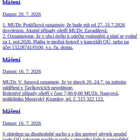
hlášení
Datum:
20. 7. 2026
1. MUDr. Potůčková oznamuje, že bude mít od 27.-31.7.2026
dovolenou. Akutní případy ošetří MUDr. Zavadilová.
2. Oznamujeme, že v obci došlo k odečtu vodoměrů a platí se vodné
za 1. pol.2026. Platba je možná hotově v kanceláři OÚ, nebo na
účet 13228741/0100, v.s. čp. domu.
hlášení
Datum:
16. 7. 2026
MUDr. V. Jursová oznamuje, že ve dnech 20.-24.7. na zubním
oddělení v Tavíkovicích neordinuje.
Bolestivé případy ošetří v čase 7,00-9,00 MUDr. Nagyová,
poliklinika Moravský Krumlov, tel. č. 515 322 122.
hlášení
Datum:
16. 7. 2026
S ohledem na dlouhodobé sucho a s tím spojený ubytek spodní
vody OÚ zakazuje používat vodu z obecního řadu k napouštění