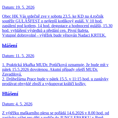
Datum:
19. 5. 2026
Obec HK Vás srdečně zve v sobotu 23.5. ke KD na 4.ročník
soutěže GULÁŠFEST o nejlepší kotlíkový guláš. V 10 hod.
zapálení pod kotlem, 14 hod. degustace a hodnocení gulášů, 15.30
hod. vyhlášení výsledků a předání cen. Pivní štafeta.
Vstupné dobrovolné - výtěžek bude věnován Nadaci KRTEK.
hlášení
Datum:
11. 5. 2026
1. Praktická lékařka MUDr. Potůčková oznamuje, že bude mít v
pátek 15.5.2026 dovolenou. Akutní případy ošetří MUDr.
Zavadilová.
2. Drůbežárna Prace bude v pátek 15.5. v 11:15 hod. u zastávky
prodávat obvyklé zboží a vykupovat králičí kožky.
Hlášení
Datum:
4. 5. 2026
Z výtěžku maškarního plesu se pořádá 14.6.2026 v 8.00 hod. od
zastávky výlet pro děti a rodiče do JUNGLEPARKU v Brně.