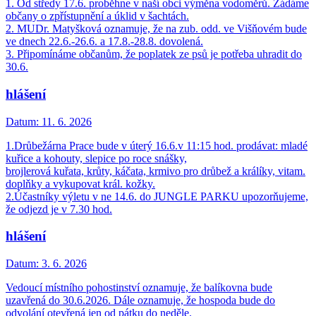
1. Od středy 17.6. proběhne v naší obci výměna vodoměrů. Žádáme
občany o zpřístupnění a úklid v šachtách.
2. MUDr. Matyšková oznamuje, že na zub. odd. ve Višňovém bude
ve dnech 22.6.-26.6. a 17.8.-28.8. dovolená.
3. Připomínáme občanům, že poplatek ze psů je potřeba uhradit do
30.6.
hlášení
Datum:
11. 6. 2026
1.Drůbežárna Prace bude v úterý 16.6.v 11:15 hod. prodávat: mladé
kuřice a kohouty, slepice po roce snášky,
brojlerová kuřata, krůty, káčata, krmivo pro drůbež a králíky, vitam.
doplňky a vykupovat král. kožky.
2.Účastníky výletu v ne 14.6. do JUNGLE PARKU upozorňujeme,
že odjezd je v 7.30 hod.
hlášení
Datum:
3. 6. 2026
Vedoucí místního pohostinství oznamuje, že balíkovna bude
uzavřená do 30.6.2026. Dále oznamuje, že hospoda bude do
odvolání otevřená jen od pátku do neděle.