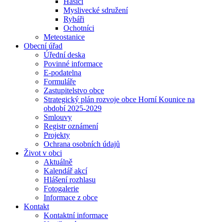
Hasiči
Myslivecké sdružení
Rybáři
Ochotníci
Meteostanice
Obecní úřad
Úřední deska
Povinné informace
E-podatelna
Formuláře
Zastupitelstvo obce
Strategický plán rozvoje obce Horní Kounice na
období 2025-2029
Smlouvy
Registr oznámení
Projekty
Ochrana osobních údajů
Život v obci
Aktuálně
Kalendář akcí
Hlášení rozhlasu
Fotogalerie
Informace z obce
Kontakt
Kontaktní informace