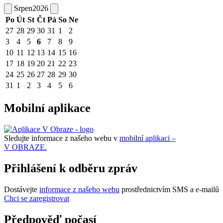
Srpen
2026
Po
Út
St
Čt
Pá
So
Ne
27
28
29
30
31
1
2
3
4
5
6
7
8
9
10
11
12
13
14
15
16
17
18
19
20
21
22
23
24
25
26
27
28
29
30
31
1
2
3
4
5
6
Mobilní aplikace
Sledujte informace z našeho webu v
mobilní aplikaci –
V OBRAZE.
Přihlášení k odběru zpráv
Dostávejte
informace z našeho webu
prostřednictvím SMS a e-mailů
Chci se zaregistrovat
Předpověď počasí