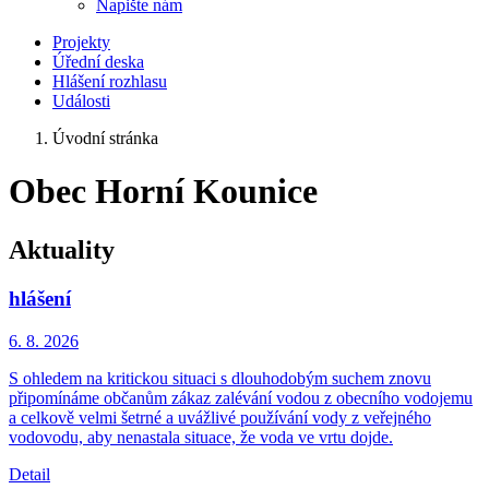
Napište nám
Projekty
Úřední deska
Hlášení rozhlasu
Události
Úvodní stránka
Obec Horní Kounice
Aktuality
hlášení
6. 8.
2026
S ohledem na kritickou situaci s dlouhodobým suchem znovu
připomínáme občanům zákaz zalévání vodou z obecního vodojemu
a celkově velmi šetrné a uvážlivé používání vody z veřejného
vodovodu, aby nenastala situace, že voda ve vrtu dojde.
Detail