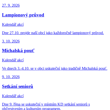
27. 9.
2026
Lampionový průvod
Kalendář akcí
Dne 27.10. projde naší obcí jako každoročně lampionový průvod.
3. 10.
2026
Michalská pouť
Kalendář akcí
Ve dnech 3.-4.10. se v obci uskuteční jako tradičně Michalská pouť.
9. 10.
2026
Setkání seniorů
Kalendář akcí
Dne 9. října se uskuteční v místním KD setkání seniorů s
občerstvením a kulturním programem.