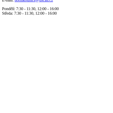
E-mail:
hornikounice@tiscali.cz
Pondělí: 7:30 - 11:30, 12:00 - 16:00
Středa: 7:30 - 11:30, 12:00 - 16:00