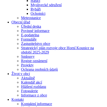
Hasiči
Myslivecké sdružení
Rybáři
Ochotníci
Meteostanice
Obecní úřad
Úřední deska
Povinné informace
E-podatelna
Formuláře
Zastupitelstvo obce
Strategický plán rozvoje obce Horní Kounice na
období 2025-2029
Smlouvy
Registr oznámení
Projekty
Ochrana osobních údajů
Život v obci
Aktuálně
Kalendář akcí
Hlášení rozhlasu
Fotogalerie
Informace z obce
Kontakt
Kontaktní informace