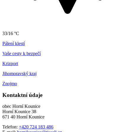
33/16 °C
Pálení klestí
Vaše cesty k bezpečí
Krizport
Jihomoravský kraj
Znojmo
Kontaktní údaje
obec Horní Kounice
Horní Kounice 38
671 40 Horní Kounice
Telefon:
+420 724 183 486