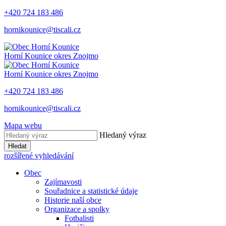
+420 724 183 486
hornikounice@tiscali.cz
Horní Kounice
okres Znojmo
Horní Kounice
okres Znojmo
+420 724 183 486
hornikounice@tiscali.cz
Mapa webu
Hledaný výraz
Hledat
rozšířené vyhledávání
Obec
Zajímavosti
Souřadnice a statistické údaje
Historie naší obce
Organizace a spolky
Fotbalisti