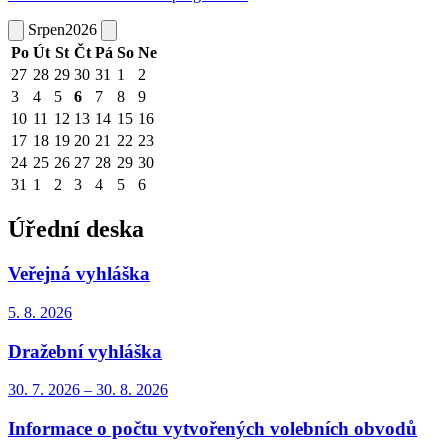
Srpen
2026
Po
Út
St
Čt
Pá
So
Ne
27
28
29
30
31
1
2
3
4
5
6
7
8
9
10
11
12
13
14
15
16
17
18
19
20
21
22
23
24
25
26
27
28
29
30
31
1
2
3
4
5
6
Úřední deska
Veřejná vyhláška
5. 8.
2026
Dražební vyhláška
30. 7.
2026
–
30. 8.
2026
Informace o počtu vytvořených volebních obvodů