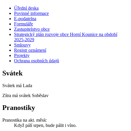
Úřední deska
Povinné informace
E-podatelna
Formuláře
Zastupitelstvo obce
Strategický plán rozvoje obce Horní Kounice na období
2025-2029
Smlouvy
Registr oznámení
Projekty
Ochrana osobních údajů
Svátek
Svátek má
Lada
Zítra má svátek
Soběslav
Pranostiky
Pranostika na akt. měsíc
Když pálí srpen, bude pálit i víno.