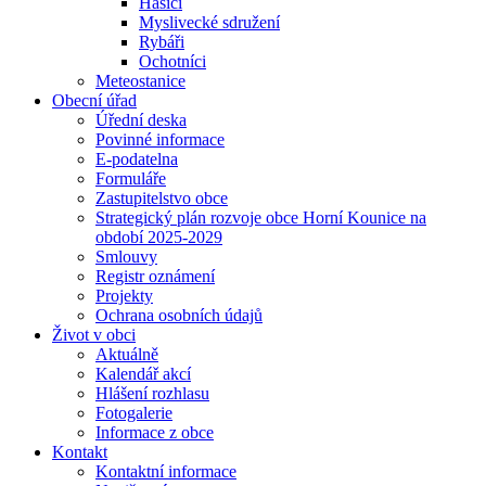
Hasiči
Myslivecké sdružení
Rybáři
Ochotníci
Meteostanice
Obecní úřad
Úřední deska
Povinné informace
E-podatelna
Formuláře
Zastupitelstvo obce
Strategický plán rozvoje obce Horní Kounice na
období 2025-2029
Smlouvy
Registr oznámení
Projekty
Ochrana osobních údajů
Život v obci
Aktuálně
Kalendář akcí
Hlášení rozhlasu
Fotogalerie
Informace z obce
Kontakt
Kontaktní informace