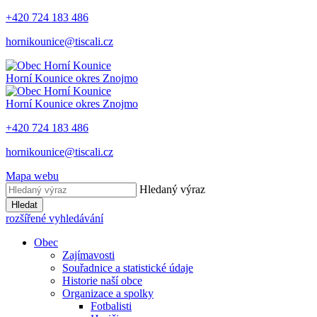
+420 724 183 486
hornikounice@tiscali.cz
Horní Kounice
okres Znojmo
Horní Kounice
okres Znojmo
+420 724 183 486
hornikounice@tiscali.cz
Mapa webu
Hledaný výraz
Hledat
rozšířené vyhledávání
Obec
Zajímavosti
Souřadnice a statistické údaje
Historie naší obce
Organizace a spolky
Fotbalisti