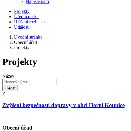
Napište nám
Projekty
Úřední deska
Hlášení rozhlasu
Události
Úvodní stránka
Obecní úřad
Projekty
Projekty
Název
Hledat
Z
Zvýšení bezpečnosti dopravy v obci Horní Kounice
Obecní úřad