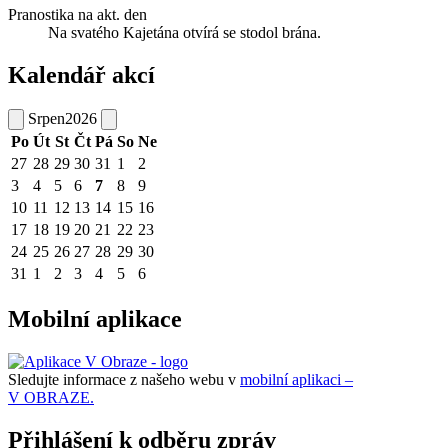
Pranostika na akt. den
Na svatého Kajetána otvírá se stodol brána.
Kalendář akcí
Srpen
2026
Po
Út
St
Čt
Pá
So
Ne
27
28
29
30
31
1
2
3
4
5
6
7
8
9
10
11
12
13
14
15
16
17
18
19
20
21
22
23
24
25
26
27
28
29
30
31
1
2
3
4
5
6
Mobilní aplikace
Sledujte informace z našeho webu v
mobilní aplikaci –
V OBRAZE.
Přihlášení k odběru zpráv