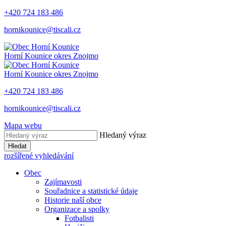
+420 724 183 486
hornikounice@tiscali.cz
Horní Kounice
okres Znojmo
Horní Kounice
okres Znojmo
+420 724 183 486
hornikounice@tiscali.cz
Mapa webu
Hledaný výraz
Hledat
rozšířené vyhledávání
Obec
Zajímavosti
Souřadnice a statistické údaje
Historie naší obce
Organizace a spolky
Fotbalisti