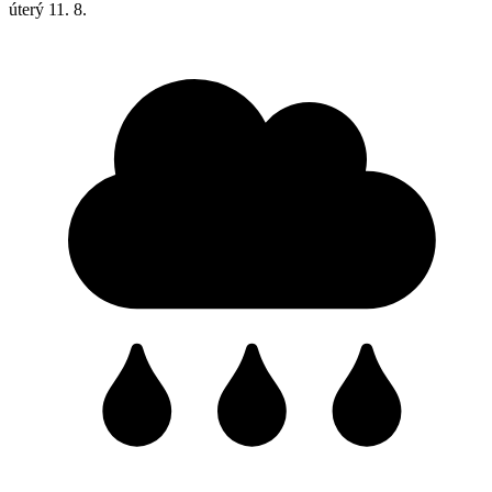
úterý
11. 8.