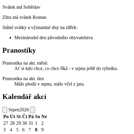
Svátek má
Soběslav
Zítra má svátek
Roman
Státní svátky a významné dny na zítřek:
Mezinárodní den původního obyvatelstva
Pranostiky
Pranostika na akt. měsíc
Ať si kdo chce, co chce říká - v srpnu ještě do rybníka.
Pranostika na akt. den
Málo plodů v srpnu, málo včel z jara.
Kalendář akcí
Srpen
2026
Po
Út
St
Čt
Pá
So
Ne
27
28
29
30
31
1
2
3
4
5
6
7
8
9