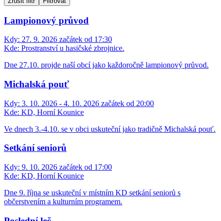
Zrušit filtr
Filtrovat
Lampionový průvod
Kdy:
27. 9. 2026 začátek od 17:30
Kde:
Prostranství u hasičské zbrojnice.
Dne 27.10. projde naší obcí jako každoročně lampionový průvod.
Michalská pouť
Kdy:
3. 10. 2026 - 4. 10. 2026 začátek od 20:00
Kde:
KD, Horní Kounice
Ve dnech 3.-4.10. se v obci uskuteční jako tradičně Michalská pouť.
Setkání seniorů
Kdy:
9. 10. 2026 začátek od 17:00
Kde:
KD, Horní Kounice
Dne 9. října se uskuteční v místním KD setkání seniorů s
občerstvením a kulturním programem.
Poslední leč