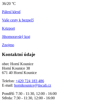
36/20 °C
Pálení klestí
Vaše cesty k bezpečí
Krizport
Jihomoravský kraj
Znojmo
Kontaktní údaje
obec Horní Kounice
Horní Kounice 38
671 40 Horní Kounice
Telefon:
+420 724 183 486
E-mail:
hornikounice@tiscali.cz
Pondělí: 7:30 - 11:30, 12:00 - 16:00
Středa: 7:30 - 11:30, 12:00 - 16:00