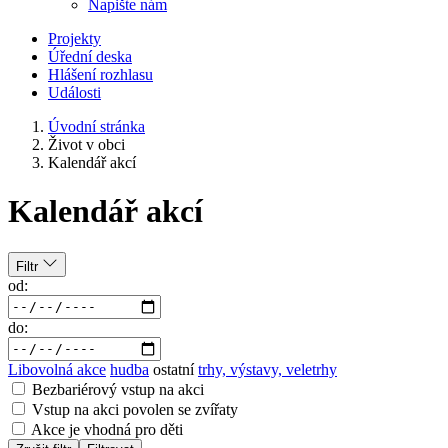
Napište nám
Projekty
Úřední deska
Hlášení rozhlasu
Události
Úvodní stránka
Život v obci
Kalendář akcí
Kalendář akcí
Filtr
od:
do:
Libovolná akce
hudba
ostatní
trhy, výstavy, veletrhy
Bezbariérový vstup na akci
Vstup na akci povolen se zvířaty
Akce je vhodná pro děti