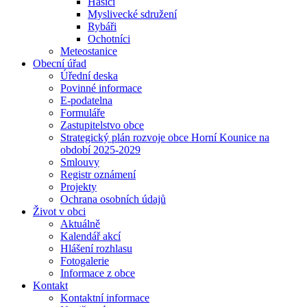
Hasiči
Myslivecké sdružení
Rybáři
Ochotníci
Meteostanice
Obecní úřad
Úřední deska
Povinné informace
E-podatelna
Formuláře
Zastupitelstvo obce
Strategický plán rozvoje obce Horní Kounice na
období 2025-2029
Smlouvy
Registr oznámení
Projekty
Ochrana osobních údajů
Život v obci
Aktuálně
Kalendář akcí
Hlášení rozhlasu
Fotogalerie
Informace z obce
Kontakt
Kontaktní informace