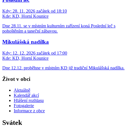
Kdy:
28. 11. 2026 začátek od 18:10
Kde:
KD, Horní Kounice
Dne 28.11. se v místním kulturním zařízení koná Poslední leč s
pohoštěním a taneční zábavou.
Mikulášská nadílka
Kdy:
12. 12. 2026 začátek od 17:00
Kde:
KD, Horní Kounice
Dne 12.12. proběhne v místním KD již tradiční Mikulášská nadílka.
Život v obci
Aktuálně
Kalendář akcí
Hlášení rozhlasu
Fotogalerie
Informace z obce
Svátek