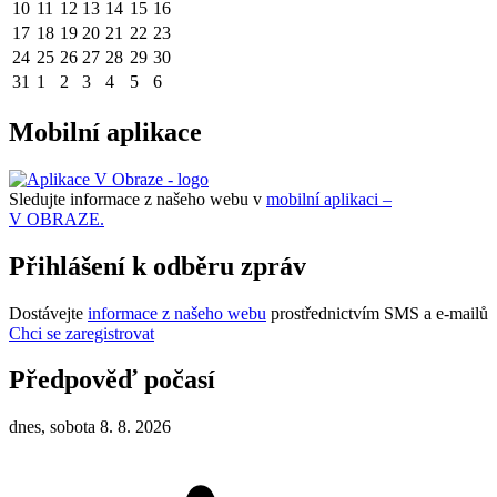
10
11
12
13
14
15
16
17
18
19
20
21
22
23
24
25
26
27
28
29
30
31
1
2
3
4
5
6
Mobilní aplikace
Sledujte informace z našeho webu v
mobilní aplikaci –
V OBRAZE.
Přihlášení k odběru zpráv
Dostávejte
informace z našeho webu
prostřednictvím SMS a e-mailů
Chci se zaregistrovat
Předpověď počasí
dnes, sobota 8. 8. 2026