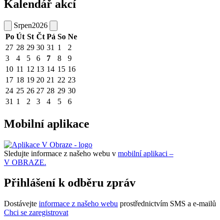
Kalendář akcí
Srpen
2026
Po
Út
St
Čt
Pá
So
Ne
27
28
29
30
31
1
2
3
4
5
6
7
8
9
10
11
12
13
14
15
16
17
18
19
20
21
22
23
24
25
26
27
28
29
30
31
1
2
3
4
5
6
Mobilní aplikace
Sledujte informace z našeho webu v
mobilní aplikaci –
V OBRAZE.
Přihlášení k odběru zpráv
Dostávejte
informace z našeho webu
prostřednictvím SMS a e-mailů
Chci se zaregistrovat