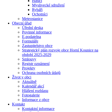
Hasiči
Myslivecké sdružení
Rybáři
Ochotníci
Meteostanice
Obecní úřad
Úřední deska
Povinné informace
E-podatelna
Formuláře
Zastupitelstvo obce
Strategický plán rozvoje obce Horní Kounice na
období 2025-2029
Smlouvy
Registr oznámení
Projekty
Ochrana osobních údajů
Život v obci
Aktuálně
Kalendář akcí
Hlášení rozhlasu
Fotogalerie
Informace z obce
Kontakt
Kontaktní informace