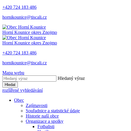
+420 724 183 486
hornikounice@tiscali.cz
Horní Kounice
okres Znojmo
Horní Kounice
okres Znojmo
+420 724 183 486
hornikounice@tiscali.cz
Mapa webu
Hledaný výraz
Hledat
rozšířené vyhledávání
Obec
Zajímavosti
Souřadnice a statistické údaje
Historie naší obce
Organizace a spolky
Fotbalisti