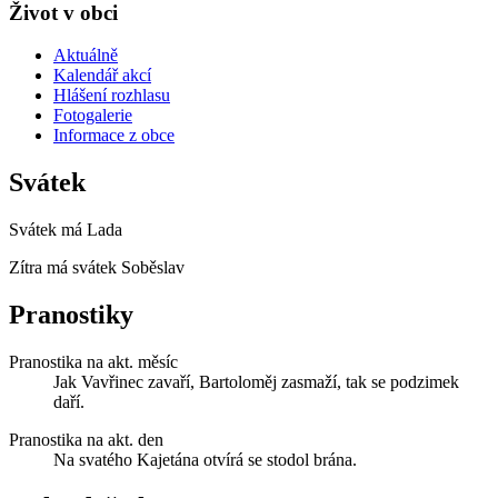
Život v obci
Aktuálně
Kalendář akcí
Hlášení rozhlasu
Fotogalerie
Informace z obce
Svátek
Svátek má
Lada
Zítra má svátek
Soběslav
Pranostiky
Pranostika na akt. měsíc
Jak Vavřinec zavaří, Bartoloměj zasmaží, tak se podzimek
daří.
Pranostika na akt. den
Na svatého Kajetána otvírá se stodol brána.