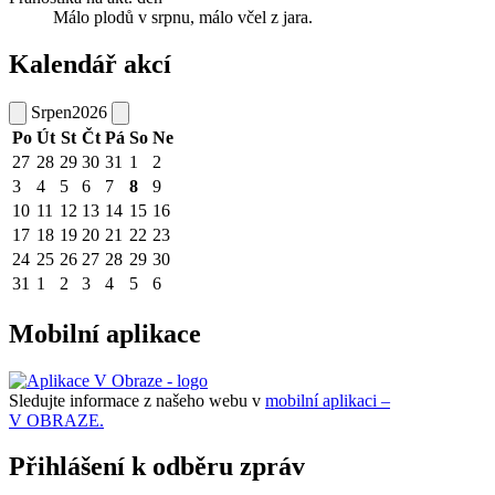
Málo plodů v srpnu, málo včel z jara.
Kalendář akcí
Srpen
2026
Po
Út
St
Čt
Pá
So
Ne
27
28
29
30
31
1
2
3
4
5
6
7
8
9
10
11
12
13
14
15
16
17
18
19
20
21
22
23
24
25
26
27
28
29
30
31
1
2
3
4
5
6
Mobilní aplikace
Sledujte informace z našeho webu v
mobilní aplikaci –
V OBRAZE.
Přihlášení k odběru zpráv