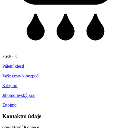
36/20 °C
Pálení klestí
Vaše cesty k bezpečí
Krizport
Jihomoravský kraj
Znojmo
Kontaktní údaje
obec Horní Kounice