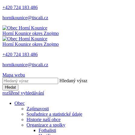
+420 724 183 486
hornikounice@tiscali.cz
Horní Kounice
okres Znojmo
Horní Kounice
okres Znojmo
+420 724 183 486
hornikounice@tiscali.cz
Mapa webu
Hledaný výraz
Hledat
rozšířené vyhledávání
Obec
Zajímavosti
Souřadnice a statistické údaje
Historie naší obce
Organizace a spolky
Fotbalisti