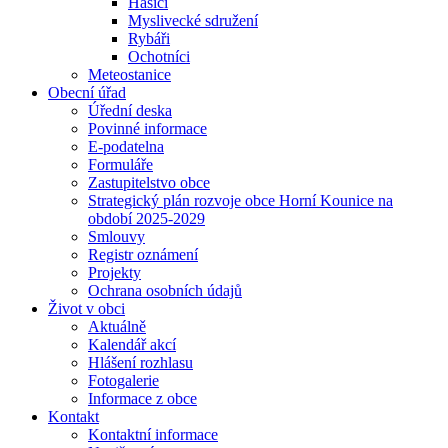
Hasiči
Myslivecké sdružení
Rybáři
Ochotníci
Meteostanice
Obecní úřad
Úřední deska
Povinné informace
E-podatelna
Formuláře
Zastupitelstvo obce
Strategický plán rozvoje obce Horní Kounice na
období 2025-2029
Smlouvy
Registr oznámení
Projekty
Ochrana osobních údajů
Život v obci
Aktuálně
Kalendář akcí
Hlášení rozhlasu
Fotogalerie
Informace z obce
Kontakt
Kontaktní informace