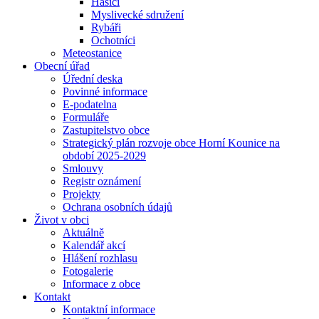
Hasiči
Myslivecké sdružení
Rybáři
Ochotníci
Meteostanice
Obecní úřad
Úřední deska
Povinné informace
E-podatelna
Formuláře
Zastupitelstvo obce
Strategický plán rozvoje obce Horní Kounice na
období 2025-2029
Smlouvy
Registr oznámení
Projekty
Ochrana osobních údajů
Život v obci
Aktuálně
Kalendář akcí
Hlášení rozhlasu
Fotogalerie
Informace z obce
Kontakt
Kontaktní informace