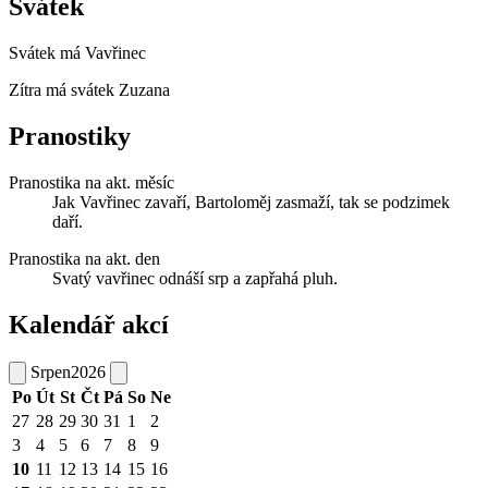
Svátek
Svátek má
Vavřinec
Zítra má svátek
Zuzana
Pranostiky
Pranostika na akt. měsíc
Jak Vavřinec zavaří, Bartoloměj zasmaží, tak se podzimek
daří.
Pranostika na akt. den
Svatý vavřinec odnáší srp a zapřahá pluh.
Kalendář akcí
Srpen
2026
Po
Út
St
Čt
Pá
So
Ne
27
28
29
30
31
1
2
3
4
5
6
7
8
9
10
11
12
13
14
15
16