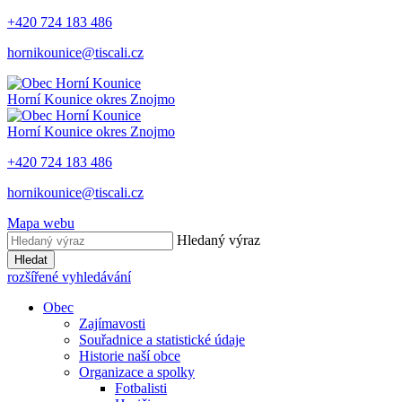
+420 724 183 486
hornikounice@tiscali.cz
Horní Kounice
okres Znojmo
Horní Kounice
okres Znojmo
+420 724 183 486
hornikounice@tiscali.cz
Mapa webu
Hledaný výraz
Hledat
rozšířené vyhledávání
Obec
Zajímavosti
Souřadnice a statistické údaje
Historie naší obce
Organizace a spolky
Fotbalisti