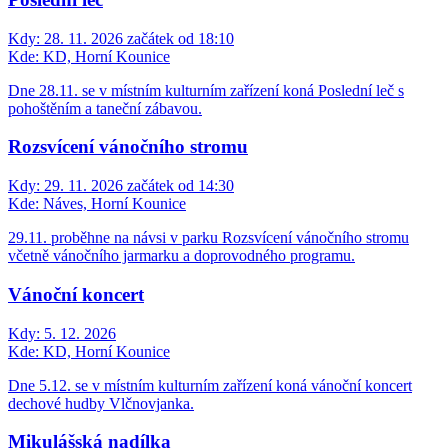
Kdy:
28. 11. 2026 začátek od 18:10
Kde:
KD, Horní Kounice
Dne 28.11. se v místním kulturním zařízení koná Poslední leč s
pohoštěním a taneční zábavou.
Rozsvícení vánočního stromu
Kdy:
29. 11. 2026 začátek od 14:30
Kde:
Náves, Horní Kounice
29.11. proběhne na návsi v parku Rozsvícení vánočního stromu
včetně vánočního jarmarku a doprovodného programu.
Vánoční koncert
Kdy:
5. 12. 2026
Kde:
KD, Horní Kounice
Dne 5.12. se v místním kulturním zařízení koná vánoční koncert
dechové hudby Vlčnovjanka.
Mikulášská nadílka