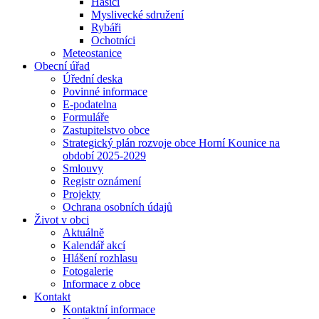
Hasiči
Myslivecké sdružení
Rybáři
Ochotníci
Meteostanice
Obecní úřad
Úřední deska
Povinné informace
E-podatelna
Formuláře
Zastupitelstvo obce
Strategický plán rozvoje obce Horní Kounice na
období 2025-2029
Smlouvy
Registr oznámení
Projekty
Ochrana osobních údajů
Život v obci
Aktuálně
Kalendář akcí
Hlášení rozhlasu
Fotogalerie
Informace z obce
Kontakt
Kontaktní informace