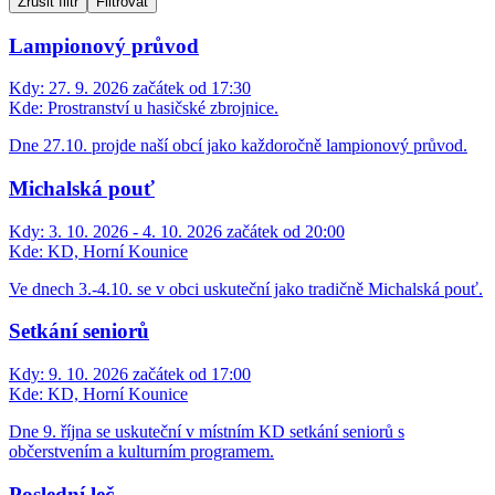
Zrušit filtr
Filtrovat
Lampionový průvod
Kdy:
27. 9. 2026 začátek od 17:30
Kde:
Prostranství u hasičské zbrojnice.
Dne 27.10. projde naší obcí jako každoročně lampionový průvod.
Michalská pouť
Kdy:
3. 10. 2026 - 4. 10. 2026 začátek od 20:00
Kde:
KD, Horní Kounice
Ve dnech 3.-4.10. se v obci uskuteční jako tradičně Michalská pouť.
Setkání seniorů
Kdy:
9. 10. 2026 začátek od 17:00
Kde:
KD, Horní Kounice
Dne 9. října se uskuteční v místním KD setkání seniorů s
občerstvením a kulturním programem.
Poslední leč