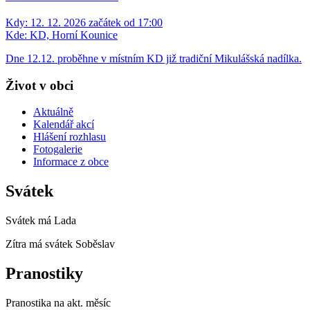
Kdy:
12. 12. 2026 začátek od 17:00
Kde:
KD, Horní Kounice
Dne 12.12. proběhne v místním KD již tradiční Mikulášská nadílka.
Život v obci
Aktuálně
Kalendář akcí
Hlášení rozhlasu
Fotogalerie
Informace z obce
Svátek
Svátek má
Lada
Zítra má svátek
Soběslav
Pranostiky
Pranostika na akt. měsíc