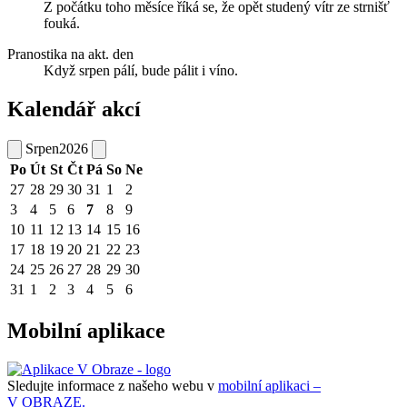
Z počátku toho měsíce říká se, že opět studený vítr ze strnišť
fouká.
Pranostika na akt. den
Když srpen pálí, bude pálit i víno.
Kalendář akcí
Srpen
2026
Po
Út
St
Čt
Pá
So
Ne
27
28
29
30
31
1
2
3
4
5
6
7
8
9
10
11
12
13
14
15
16
17
18
19
20
21
22
23
24
25
26
27
28
29
30
31
1
2
3
4
5
6
Mobilní aplikace
Sledujte informace z našeho webu v
mobilní aplikaci –
V OBRAZE.