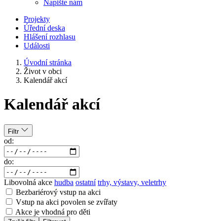
Napište nám
Projekty
Úřední deska
Hlášení rozhlasu
Události
Úvodní stránka
Život v obci
Kalendář akcí
Kalendář akcí
Filtr
od:
do:
Libovolná akce
hudba
ostatní
trhy, výstavy, veletrhy
Bezbariérový vstup na akci
Vstup na akci povolen se zvířaty
Akce je vhodná pro děti