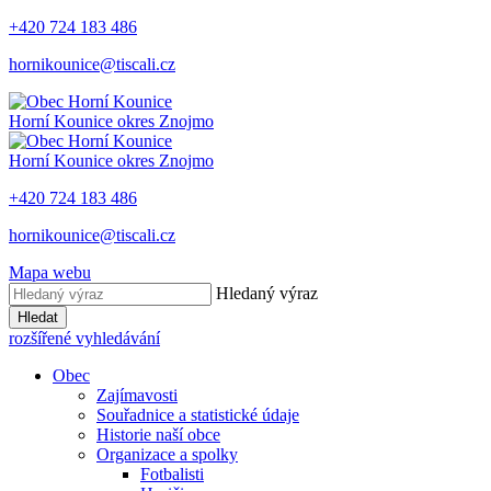
+420 724 183 486
hornikounice@tiscali.cz
Horní Kounice
okres Znojmo
Horní Kounice
okres Znojmo
+420 724 183 486
hornikounice@tiscali.cz
Mapa webu
Hledaný výraz
Hledat
rozšířené vyhledávání
Obec
Zajímavosti
Souřadnice a statistické údaje
Historie naší obce
Organizace a spolky
Fotbalisti