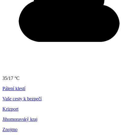
35/17 °C
Pálení klestí
Vaše cesty k bezpečí
Krizport
Jihomoravský kraj
Znojmo