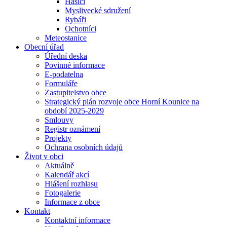
Hasiči
Myslivecké sdružení
Rybáři
Ochotníci
Meteostanice
Obecní úřad
Úřední deska
Povinné informace
E-podatelna
Formuláře
Zastupitelstvo obce
Strategický plán rozvoje obce Horní Kounice na
období 2025-2029
Smlouvy
Registr oznámení
Projekty
Ochrana osobních údajů
Život v obci
Aktuálně
Kalendář akcí
Hlášení rozhlasu
Fotogalerie
Informace z obce
Kontakt
Kontaktní informace