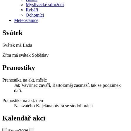
Myslivecké sdružení
Rybáři
Ochotníci
Meteostanice
Svátek
Svátek má
Lada
Zítra má svátek
Soběslav
Pranostiky
Pranostika na akt. měsíc
Jak Vavřinec zavaří, Bartoloměj zasmaží, tak se podzimek
daří.
Pranostika na akt. den
Na svatého Kajetána otvírá se stodol brána.
Kalendář akcí
Srpen
2026