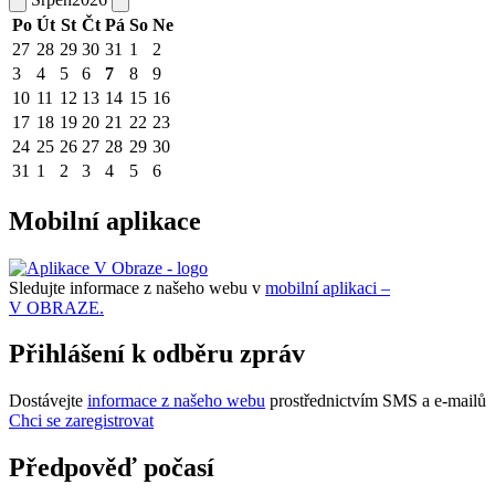
Po
Út
St
Čt
Pá
So
Ne
27
28
29
30
31
1
2
3
4
5
6
7
8
9
10
11
12
13
14
15
16
17
18
19
20
21
22
23
24
25
26
27
28
29
30
31
1
2
3
4
5
6
Mobilní aplikace
Sledujte informace z našeho webu v
mobilní aplikaci –
V OBRAZE.
Přihlášení k odběru zpráv
Dostávejte
informace z našeho webu
prostřednictvím SMS a e-mailů
Chci se zaregistrovat
Předpověď počasí