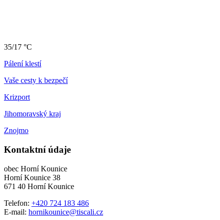
35/17 °C
Pálení klestí
Vaše cesty k bezpečí
Krizport
Jihomoravský kraj
Znojmo
Kontaktní údaje
obec Horní Kounice
Horní Kounice 38
671 40 Horní Kounice
Telefon:
+420 724 183 486
E-mail:
hornikounice@tiscali.cz