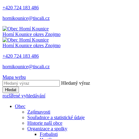
+420 724 183 486
hornikounice@tiscali.cz
Horní Kounice
okres Znojmo
Horní Kounice
okres Znojmo
+420 724 183 486
hornikounice@tiscali.cz
Mapa webu
Hledaný výraz
Hledat
rozšířené vyhledávání
Obec
Zajímavosti
Souřadnice a statistické údaje
Historie naší obce
Organizace a spolky
Fotbalisti