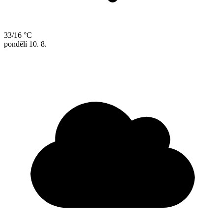
33/16 °C
pondělí
10. 8.