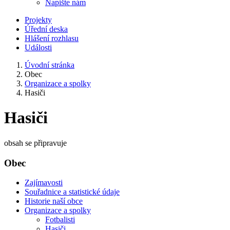
Napište nám
Projekty
Úřední deska
Hlášení rozhlasu
Události
Úvodní stránka
Obec
Organizace a spolky
Hasiči
Hasiči
obsah se připravuje
Obec
Zajímavosti
Souřadnice a statistické údaje
Historie naší obce
Organizace a spolky
Fotbalisti
Hasiči