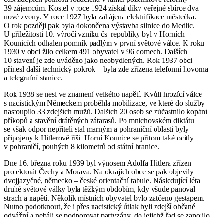
39 zájemcům. Kostel v roce 1924 získal díky veřejné sbírce dva
nové zvony. V roce 1927 byla zahájena elektrifikace městečka.
O rok později pak byla dokončena výstavba silnice do Medlic.
U příležitosti 10. výročí vzniku čs. republiky byl v Horních
Kounicích odhalen pomník padlým v první světové válce. K roku
1930 v obci žilo celkem 491 obyvatel v 96 domech. Dalších
10 stavení je zde uváděno jako neobydlených. Rok 1937 obci
přinesl další technický pokrok – byla zde zřízena telefonní hovorna
a telegrafní stanice.
Rok 1938 se nesl ve znamení velkého napětí. Kvůli hrozící válce
s nacistickým Německem proběhla mobilizace, ve které do služby
nastoupilo 33 zdejších mužů. Dalších 20 osob se zúčastnilo kopání
příkopů a stavění drátěných zátarasů. Po mnichovském diktátu
se však odpor nepříteli stal marným a pohraniční oblasti byly
připojeny k Hitlerově říši. Horní Kounice se přitom také ocitly
v pohraničí, pouhých 8 kilometrů od státní hranice.
Dne 16. března roku 1939 byl výnosem Adolfa Hitlera zřízen
protektorát Čechy a Morava. Na okrajích obce se pak objevily
dvojjazyčné, německo – české orientační tabule. Následující léta
druhé světové války byla těžkým obdobím, kdy všude panoval
strach a napětí. Několik místních obyvatel bylo zatčeno gestapem.
Nutno podotknout, že i přes nacistický útlak byli zdejší občané
odvážní a nebáli se podporovat partyzány, do jejichž řad se zapojilo