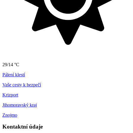
29/14 °C
Pálení klestí
Vaše cesty k bezpečí
Krizport
Jihomoravský kraj
Znojmo
Kontaktní údaje