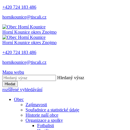
+420 724 183 486
hornikounice@tiscali.cz
Horní Kounice
okres Znojmo
Horní Kounice
okres Znojmo
+420 724 183 486
hornikounice@tiscali.cz
Mapa webu
Hledaný výraz
Hledat
rozšířené vyhledávání
Obec
Zajímavosti
Souřadnice a statistické údaje
Historie naší obce
Organizace a spolky
Fotbalisti