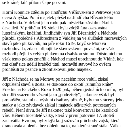
se k ráně, kůň přitom šlape po sani.
Horní Kounice zdědila po Jindřichu Višňovském z Petrovce jeho
dcera Anýška. Po ní majetek přešel na Jindřicha Březnického
z Náchoda. V držení jeho rodu pak městečko zůstalo několik
desetiletí. V průběhu 16. století byla zdejší fara osazována
luteránskými kněžími. Jindřichův syn Jiří Březnický z Náchoda
působil společně s Albrechtem z Valdštejna ve službách moravských
stavů jako plukovník, na jaře roku 1619, když se Morava
rozhodovala, zda se připojit ke stavovskému povstání, se však
rozhodl přejít i s celým plukem na císařskou stranu. Důstojníci mu
však tento pokus zmařili a Náchod musel uprchnout do Vídně, kde
mu císař sice udělil hraběcí titul, moravští stavové ho ovšem
prohlásili za psance a zkonfiskovali jeho majetek.
Jiří z Náchoda se na Moravu po necelém roce vrátil, získal
odpuštění stavů a dostal se dokonce do okolí „zimního krále“
Friedricha Falckého. Roku 1620 pak, během jednáních o míru, byl
sice Jiří vsazen do vězení jako „podezřelý“, nakonec však byl
propuštěn, stanul na výsluní císařovy přízně, byly mu vráceny jeho
statky a jako závdavek získal i majetek některých potrestaných
rebelů. Není divu, že Jiří nakonec také konvertoval ke katolické
víře. Během třicetileté války, která v první polovině 17. století
zachvátila Evropu, byl zdejší kraj sužován průchody vojsk, která
drancovala a plenila bez ohledu na to, na které straně stála. Válka