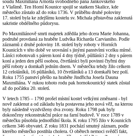
soudu Maxmiliána Arnošta svobodného pána Jankovského
z Vlašimě. Ten Horní Kounice spojil se statkem Skalice, kde
městečko zůstalo až do roku 1736. V průběhu druhé poloviny
17. století byla ke zdejšímu kostelu sv. Michala přistavěna zaklenutá
sakristie obdélného půdorysu.
Po Maxmiliánově smrti majetek zdědila jeho dcera Marie Johanna,
podruhé provdaná za hraběte Ludvíka Richarda Carvianiho. Podle
záznamů z druhé poloviny 18. století byly roboty v Horních
Kounicích v této době ve srovnání s jinými panstvími vcelku mírné.
Láníci robotovali s párem koní 4 dny týdně, půlláníci 2 dny s párem
koní a jeden den pěší osobou, čtvrtláníci byli povinni čtyřmi dny
pěší roboty a domkaři jedním dnem. V městečku tehdy žilo celkem
12 celoláníků, 16 půlláníků, 10 čtvrtláníků a 13 domkařů bez polí.
Roku 1755 panství přešlo na hraběte Jindřicha Josefa Dauna
Maxmiliána. V rukou tohoto rodu pak hornokounický statek zůstal
až do počátku 20. století.
V letech 1785 – 1790 prošel místní kostel velkými změnami - byl
nově zaklenut a od základu byla postavena jeho nová věž, na kterou
byly následně vyzdviženy dva zvony. Roku 1798 pak byly
dokončeny rekonstrukční práce na farní budově. V roce 1789 v
městečku působila jednotřídní škola. K roku 1795 žilo v Kounicích
celkem 346 obyvatel. Z roku 1831 pochází smutný záznam, podle
kterého městečko postihla cholera. O obětech nemoci svědčí fakt,