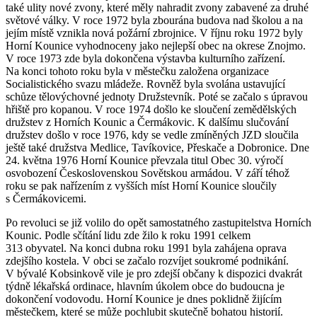
také ulity nové zvony, které měly nahradit zvony zabavené za druhé
světové války. V roce 1972 byla zbourána budova nad školou a na
jejím místě vznikla nová požární zbrojnice. V říjnu roku 1972 byly
Horní Kounice vyhodnoceny jako nejlepší obec na okrese Znojmo.
V roce 1973 zde byla dokončena výstavba kulturního zařízení.
Na konci tohoto roku byla v městečku založena organizace
Socialistického svazu mládeže. Rovněž byla svolána ustavující
schůze tělovýchovné jednoty Družstevník. Poté se začalo s úpravou
hřiště pro kopanou. V roce 1974 došlo ke sloučení zemědělských
družstev z Horních Kounic a Čermákovic. K dalšímu slučování
družstev došlo v roce 1976, kdy se vedle zmíněných JZD sloučila
ještě také družstva Medlice, Tavíkovice, Přeskače a Dobronice. Dne
24. května 1976 Horní Kounice převzala titul Obec 30. výročí
osvobození Československou Sovětskou armádou. V září téhož
roku se pak nařízením z vyšších míst Horní Kounice sloučily
s Čermákovicemi.
Po revoluci se již volilo do opět samostatného zastupitelstva Horních
Kounic. Podle sčítání lidu zde žilo k roku 1991 celkem
313 obyvatel. Na konci dubna roku 1991 byla zahájena oprava
zdejšího kostela. V obci se začalo rozvíjet soukromé podnikání.
V bývalé Kobsinkově vile je pro zdejší občany k dispozici dvakrát
týdně lékařská ordinace, hlavním úkolem obce do budoucna je
dokončení vodovodu. Horní Kounice je dnes poklidně žijícím
městečkem, které se může pochlubit skutečně bohatou historií.