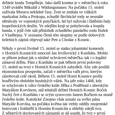
držitele hradu Templštejn. Jako další komtur je v městečku k roku
1349 uváděn Mikuláš z Wildungsmauer. Na počátku 15. století
zažívala Morava neklidné časy. Zem se zmítala ve válkách
markrabat Jošta a Prokopa, zchudlé šlechtické rody se neustále
střetávaly ve vojenských potyčkách, lid byl sužován i řáděním řady
loupežnických družin. Ve zdejším kraji se pohybovala a loupila
banda, v jejíž čele stál příslušník zchudlého panského rodu Hašek
z Vladštejna. V seznamu členů této skupiny se podle dobových
hrdelních zápisů objevují také Petr a Chodar z Kounic.
Někdy v první čtvrtině 15. století se statku johanitské komendy
v Horních Kounicích zmocnil Jan Jevišovický z Kunštátu. Mohlo
se přitom jednat jak o násilné uchvácení městečka, tak i o legální
zástavní držbu. Páni z Kunštátu se pak během první poloviny
15. století na tvrzi v Horních Kounicích zabydleli. Aby zde posílili
ekonomickou prosperitu, začali v městečku vařit pivo, kterým
zásobovali celé okolí. Během 15. století Horní Kounice prošly
bouřlivým obdobím husitských válek. Na jaře roku 1468, kdy
se schylovalo k válce českého krále Jiříka z Poděbrad s uherským
Matyášem Korvínem, stál tehdejší držitel Horních Kounic Boček
Suchý čert z Kunštátu i se svým synovcem Janem Bočkem na straně
českého krále. Katolické Znojmo však uznalo za svého pána
Matyáše Korvína, na počátku května tak vtrhly oddíly znojemské
hotovosti i žoldnéřů k Horním Kounicím a oblehly zdejší tvrz.
Z některých dochovaných záznamů se dá soudit, že tvrz v první