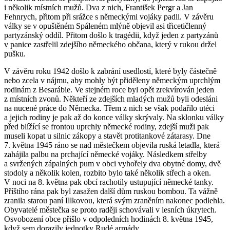
i několik místních mužů. Dva z nich, František Pergr a Jan
Fehnrych, přitom při srážce s německými vojáky padli. V závěru
války se v opuštěném Spáleném mlýně objevil asi třicetičlenný
partyzánský oddíl. Přitom došlo k tragédii, když jeden z partyzánů
v panice zastřelil zdejšího německého občana, který v rukou držel
pušku.
V závěru roku 1942 došlo k zabrání usedlostí, které byly částečně
nebo zcela v nájmu, aby mohly být přiděleny německým uprchlým
rodinám z Besarábie. Ve stejném roce byl opět zrekvírován jeden
z místních zvonů. Někteří ze zdejších mladých mužů byli odesláni
na nucené práce do Německa. Třem z nich se však podařilo utéci
a jejich rodiny je pak až do konce války skrývaly. Na sklonku války
před blížící se frontou uprchly německé rodiny, zdejší muži pak
museli kopat u silnic zákopy a stavět protitankové zátarasy. Dne
7. května 1945 ráno se nad městečkem objevila ruská letadla, která
zahájila palbu na prchající německé vojáky. Následkem střelby
a svržených zápalných pum v obci vyhořely dva obytné domy, dvě
stodoly a několik kolen, rozbito bylo také několik střech a oken.
V noci na 8. května pak obcí rachotily ustupující německé tanky.
Příštího rána pak byl zasažen další dům ruskou bombou. Ta vážně
zranila starou paní Illkovou, která svým zraněním nakonec podlehla.
Obyvatelé městečka se proto raději schovávali v lesních úkrytech.
Osvobození obce přišlo v odpoledních hodinách 8. května 1945,
když sem dorazily jednotky Rudé armády.