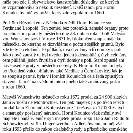
měla pro zdejší obyvatelstvo katastrofální důsledky, ze kterých
se vzpamatovávalo několik desetiletí. Další ranou pro Horní
Kounice byl ničivý požár, který zde vypukl roku 1660.
Po Jiřím Březnickém z Náchoda zdědil Horní Kounice syn
Ferdinand Leopold. Ten zemřel bez potomků, zemské orgány proto
po jeho smrti prodaly městečko dne 28. dubna roku 1668 Matyáši
von Wunschwitzovi. V roce 1671 byl dokončen soupis majetku
městečka, ze kterého se dozvídáme o počtu zdejších gruntů. Bylo
zde tedy 5 celolánů, 10 půllánů, dva čtvrtlány a tři domky s poli.
Jako nově zpustlý tu byl uveden jeden jedenapůllán, čtyři celolány,
osm půllánů, jeden čtvrtlán a čtyři domky s poli. Staré zpustlé ani
nově osedlé gruty v městečku nebyly. K Horním Kounicím byly
po třicetileté válce přifařeny také Medlice a Čermákovice. Jak je
ze soupisu patrné, byla v Horních Kounicích celá řada zpustlých
stavení. Ta měl na svědomí mimo jiného také zmiňovaný požár
z roku 1660.
Matyáš Wunschwitz městečko roku 1672 prodal za 24 900 zlatých
Janu Arnoštu de Montrochier. Ten pak majetek již po třech letech
prodal Janu Zikmundu Kořenskému z Terešova za 17 000 zlatých
a smaragdy posázený náramek. Horní Kounice však měnily své
majitele i nadále. Janův syn majetek prodal roku 1686 Janu Rudolfu
Schönwitzovi rytíři z Ungerswerthu a Adlerslöwenu, od něj vše
roku 1693 přešlo do rukou císařského rady a přísedícího zemského