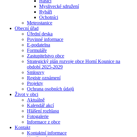
Hasiči
Myslivecké sdružení
Rybáři
Ochotníci
Meteostanice
Obecní úřad
Úřední deska
Povinné informace
E-podatelna
Formuláře
Zastupitelstvo obce
Strategický plán rozvoje obce Horní Kounice na
období 2025-2029
Smlouvy
Registr oznámení
Projekty
Ochrana osobních údajů
Život v obci
Aktuálně
Kalendář akcí
Hlášení rozhlasu
Fotogalerie
Informace z obce
Kontakt
Kontaktní informace