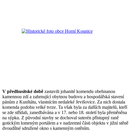
V předhusitské době
zastavili johanité komendu obehnanou
kamennou zdí a zahrnující obytnou budovu a hospodářská stavení
pánům z Kunštátu, vlastnícím nedaleké Jevišovice. Za nich dostala
komenda podobu velké tvrze. Ta však byla za dalších majitelů, kteří
se zde střídali, zanedbávána a v 17. nebo 18. století byla přeměněna
na sýpku. Z původní stavby se dochoval suterén přístupný raně
gotickým lomeným portálem a v nadzemní části objektu v jižní stěně
dvoudílné sdružené okno s kamenným ostěním.