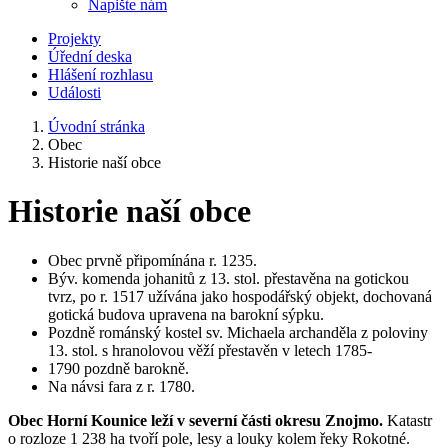
Napište nám
Projekty
Úřední deska
Hlášení rozhlasu
Události
Úvodní stránka
Obec
Historie naší obce
Historie naší obce
Obec prvně připomínána r. 1235.
Býv. komenda johanitů z 13. stol. přestavěna na gotickou
tvrz, po r. 1517 užívána jako hospodářský objekt, dochovaná
gotická budova upravena na barokní sýpku.
Pozdně románský kostel sv. Michaela archanděla z poloviny
13. stol. s hranolovou věží přestavěn v letech 1785-
1790 pozdně barokně.
Na návsi fara z r. 1780.
Obec Horní Kounice leží v severní části okresu Znojmo.
Katastr
o rozloze 1 238 ha tvoří pole, lesy a louky kolem řeky Rokotné.