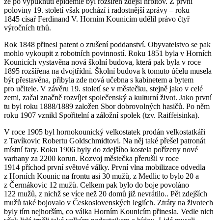
že po vypuknutí epidemie byl rozšířen zdejší hřbitov. Z první
poloviny 19. století však pochází i radostnější zprávy – roku
1845 císař Ferdinand V. Horním Kounicím udělil právo čtyř
výročních trhů.
Rok 1848 přinesl patent o zrušení poddanství. Obyvatelstvo se pak
mohlo vykoupit z robotních povinností. Roku 1851 byla v Horních
Kounicích vystavěna nová školní budova, která pak byla v roce
1895 rozšířena na dvojtřídní. Školní budova k tomuto účelu musela
být přestavěna, přibyla zde nová učebna s kabinetem a bytem
pro učitele. V závěru 19. století se v městečku, stejně jako v celé
zemi, začal značně rozvíjet společenský a kulturní život. Jako první
tu byl roku 1888/1889 založen Sbor dobrovolných hasičů. Po něm
roku 1907 vznikl Spořitelní a záložní spolek (tzv. Raiffeisinka).
V roce 1905 byl hornokounický velkostatek prodán velkostatkáři
z Tavíkovic Robertu Goldschmidtovi. Na něj také přešel patronát
místní fary. Roku 1906 byly do zdejšího kostela pořízeny nové
varhany za 2200 korun. Rozvoj městečka přerušil v roce
1914 příchod první světové války. První vlna mobilizace odvedla
z Horních Kounic na frontu asi 30 mužů, z Medlic to bylo 20 a
z Čermákovic 12 mužů. Celkem pak bylo do boje povoláno
122 mužů, z nichž se více než 20 domů již nevrátilo.. Pět zdejších
mužů také bojovalo v Československých legiích. Ztráty na životech
byly tím nejhorším, co válka Horním Kounicím přinesla. Vedle nich