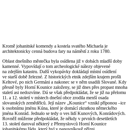
Kromě johanitské komendy a kostela svatého Michaela je
architektonicky cenná budova fary na náměstí z roku 1780.
Oblast dnešního městečka byla osídlena již v dobách mladší doby
kamenné. Vypovídají o tom archeologické nálezy objevené
na zdejším katastru. Další vykopávky dokládají místní osídlení
ve starší době železné. Z historických etnik zdejším krajem prošli
Keltové, po nich Germáni a nakonec se v něm usadili Slované. Kdy
přesně byly Horní Kounice založeny, se již dnes přes propast mnoha
staletí asi nedozvíme. Dá se však předpokládat, že se již na přelomu
11. a 12. století v místech dnešní obce zrodila menší osada
slovanských zemědělců. Její název „Kounice“ vznikl příponou –ice
k osobnímu jménu Kúna, které je domácí zkratkou německého
jména Konrád. Jednalo se tedy o ves lidí Kunových, Konrádových.
Rovněž můžeme předpokládat, že někdy v prvních desetiletích
13. století daroval některý z Přemyslovců Horní Kounice
johanitskému řádu, který byl v panovníkově přízni.