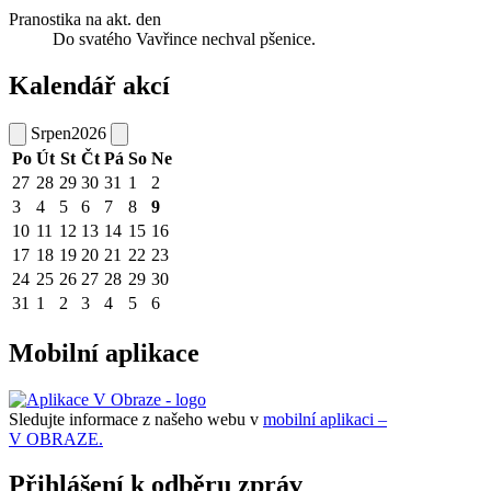
Pranostika na akt. den
Do svatého Vavřince nechval pšenice.
Kalendář akcí
Srpen
2026
Po
Út
St
Čt
Pá
So
Ne
27
28
29
30
31
1
2
3
4
5
6
7
8
9
10
11
12
13
14
15
16
17
18
19
20
21
22
23
24
25
26
27
28
29
30
31
1
2
3
4
5
6
Mobilní aplikace
Sledujte informace z našeho webu v
mobilní aplikaci –
V OBRAZE.
Přihlášení k odběru zpráv