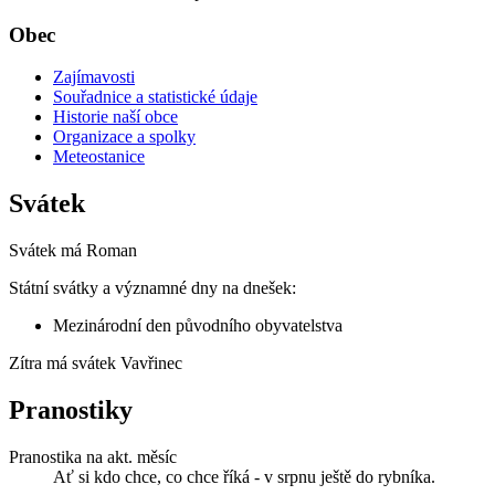
Obec
Zajímavosti
Souřadnice a statistické údaje
Historie naší obce
Organizace a spolky
Meteostanice
Svátek
Svátek má
Roman
Státní svátky a významné dny na dnešek:
Mezinárodní den původního obyvatelstva
Zítra má svátek
Vavřinec
Pranostiky
Pranostika na akt. měsíc
Ať si kdo chce, co chce říká - v srpnu ještě do rybníka.