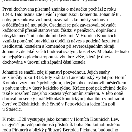
První dochovaná písemná zmínka o městečku pochází z roku
1248. Tato listina zde uvádí i johanitskou komendu. Johanité tu,
coby pozemková vrchnost, uzavírali s kolonisty smlouvu
o dědičném nájmu půdy. Osadníci se pak zavazovali odvádět
každoročně přesně stanovenou částku v penězích, doplněnou
obvykle menšími naturálními dávkami. V Horních Kounicích
vznikla poměrně pravidelná obdélná náves s podélně řazenými
usedlostmi, kostelem a komendou při severozápadním okraji.
Johanité zde také začali budovat svatyni, kostel sv. Michala. Jednalo
se nejspíše o plochostropou stavbu bez věže, která je dnes
dochována v úrovní zdí západní části kostela.
Johanité se snažili zdejší panství pozvednout. Jejich snahy
se zúročily roku 1318, kdy král Jan Lucemburský vydal pro Horní
Kounice významné privilegium, kterým obec ustanovil městečkem
s právem trhu v úterý každého týdne. Krátce poté pak zřejmě došlo
také k rozšíření zdejšího kostela východním směrem. V této době
daroval preserský farář Mikuláš kounickým johanitům vinohradní
čtvrť ve Džbánicích, dvě čtvrtě v Petrovicích a jeden lán polí
u Stařečic.
K roku 1328 vystupuje jako komtur v Horních Kounicích Lev,
s největší pravděpodobností příslušník bohatého kutnohorského
rodu Pirknerů a blízký příbuzný Bertolda Picknera, budoucího