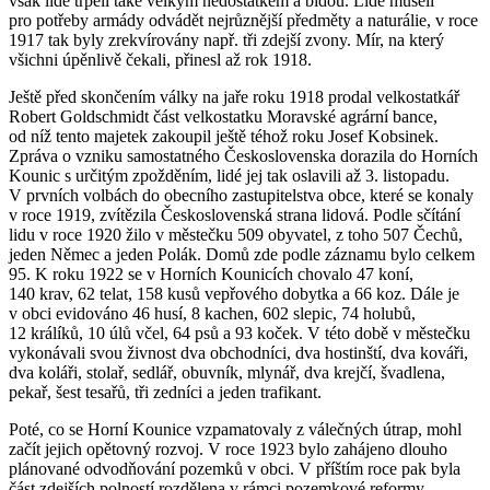
však lidé trpěli také velkým nedostatkem a bídou. Lidé museli
pro potřeby armády odvádět nejrůznější předměty a naturálie, v roce
1917 tak byly zrekvírovány např. tři zdejší zvony. Mír, na který
všichni úpěnlivě čekali, přinesl až rok 1918.
Ještě před skončením války na jaře roku 1918 prodal velkostatkář
Robert Goldschmidt část velkostatku Moravské agrární bance,
od níž tento majetek zakoupil ještě téhož roku Josef Kobsinek.
Zpráva o vzniku samostatného Československa dorazila do Horních
Kounic s určitým zpožděním, lidé jej tak oslavili až 3. listopadu.
V prvních volbách do obecního zastupitelstva obce, které se konaly
v roce 1919, zvítězila Československá strana lidová. Podle sčítání
lidu v roce 1920 žilo v městečku 509 obyvatel, z toho 507 Čechů,
jeden Němec a jeden Polák. Domů zde podle záznamu bylo celkem
95. K roku 1922 se v Horních Kounicích chovalo 47 koní,
140 krav, 62 telat, 158 kusů vepřového dobytka a 66 koz. Dále je
v obci evidováno 46 husí, 8 kachen, 602 slepic, 74 holubů,
12 králíků, 10 úlů včel, 64 psů a 93 koček. V této době v městečku
vykonávali svou živnost dva obchodníci, dva hostinští, dva kováři,
dva koláři, stolař, sedlář, obuvník, mlynář, dva krejčí, švadlena,
pekař, šest tesařů, tři zedníci a jeden trafikant.
Poté, co se Horní Kounice vzpamatovaly z válečných útrap, mohl
začít jejich opětovný rozvoj. V roce 1923 bylo zahájeno dlouho
plánované odvodňování pozemků v obci. V příštím roce pak byla
část zdejších polností rozdělena v rámci pozemkové reformy