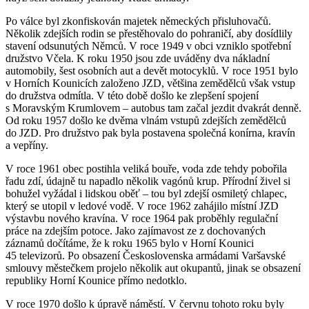
Po válce byl zkonfiskován majetek německých přisluhovačů.
Několik zdejších rodin se přestěhovalo do pohraničí, aby dosídlily
stavení odsunutých Němců. V roce 1949 v obci vzniklo spotřební
družstvo Včela. K roku 1950 jsou zde uváděny dva nákladní
automobily, šest osobních aut a devět motocyklů. V roce 1951 bylo
v Horních Kounicích založeno JZD, většina zemědělců však vstup
do družstva odmítla. V této době došlo ke zlepšení spojení
s Moravským Krumlovem – autobus tam začal jezdit dvakrát denně.
Od roku 1957 došlo ke dvěma vlnám vstupů zdejších zemědělců
do JZD. Pro družstvo pak byla postavena společná konírna, kravín
a vepříny.
V roce 1961 obec postihla veliká bouře, voda zde tehdy pobořila
řadu zdí, údajně tu napadlo několik vagónů krup. Přírodní živel si
bohužel vyžádal i lidskou oběť – tou byl zdejší osmiletý chlapec,
který se utopil v ledové vodě. V roce 1962 zahájilo místní JZD
výstavbu nového kravína. V roce 1964 pak proběhly regulační
práce na zdejším potoce. Jako zajímavost ze z dochovaných
záznamů dočítáme, že k roku 1965 bylo v Horní Kounici
45 televizorů. Po obsazení Československa armádami Varšavské
smlouvy městečkem projelo několik aut okupantů, jinak se obsazení
republiky Horní Kounice přímo nedotklo.
V roce 1970 došlo k úpravě náměstí. V červnu tohoto roku byly