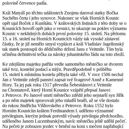
polovině července padla.
Král Matyáš po těchto událostech Znojmu daroval statky Bočka
Suchého čerta i jeho synovce. Nakonec se však Horních Kounic
opět ujal Boček z Kunštátu. V královských listinách z této doby se o
Kounicích hovoří opět jako o vesnici, to ukazuje na pokles významu
Kounic v neklidných dobách první poloviny 15. století. Na přelomu
15. a 16. století na Horních Kounicích vázly tak vysoké zástavní
částky, že je již nemělo smysl vyplácet a král Vladislav Jagellonský
tak statek postoupil do dědičného držení Janu z Veitmile. Tím byla
učiněna definitivní tečka za nároky johanitského řádu na toto zboží.
Ke zdejšímu majetku patřila vedle samotného městečko se dvorem
také tvrz, kostelní podací a mlýn. Pravděpodobně v průběhu
15. století k místnímu kostelu přibyla také věž. V roce 1506 nechal
Jan z Veitmile zdejší panství zapsat své švagrové Anně z Kamenné
Hory. Ta jej pak roku 1517 převedla Šebestiánovi z Veitmile
na Chomutově, který Horní Kounice vzápětí přepsal Janovi
z Petrovce. Po Janově smrti městečko zdědil jeho nejstarší syn Jiřík
a po něm majetek spravovali jeho mladší bratři, až se vše dostalo
do rukou Jindřicha Višňovského z Petrovce. Roku 1552 bylo
Horním Kounicím králem Ferdinandem I. uděleno významné
privilegium, kterým jednak potvrdil výsady privilegia předchozího,
uděleného Janem Lucemburským, navíc městečku ještě udělil pečeť.
Na pečeti je zobrazen jezdec v brnění na koni s mečem napřahující