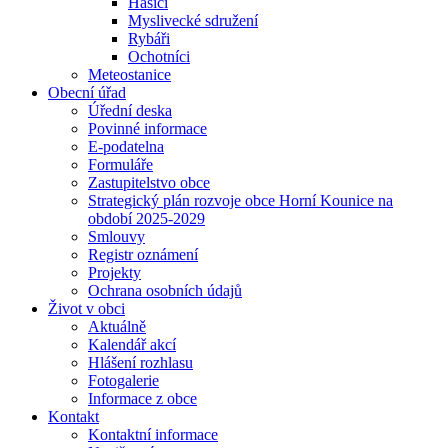
Hasiči
Myslivecké sdružení
Rybáři
Ochotníci
Meteostanice
Obecní úřad
Úřední deska
Povinné informace
E-podatelna
Formuláře
Zastupitelstvo obce
Strategický plán rozvoje obce Horní Kounice na
období 2025-2029
Smlouvy
Registr oznámení
Projekty
Ochrana osobních údajů
Život v obci
Aktuálně
Kalendář akcí
Hlášení rozhlasu
Fotogalerie
Informace z obce
Kontakt
Kontaktní informace