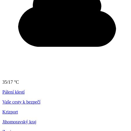
35/17 °C
Pálení klestí
Vaše cesty k bezpečí
Krizport
Jihomoravský kraj