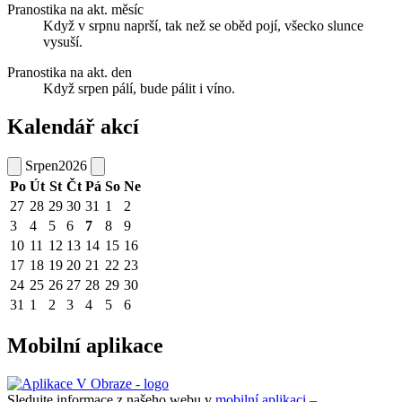
Pranostika na akt. měsíc
Když v srpnu naprší, tak než se oběd pojí, všecko slunce
vysuší.
Pranostika na akt. den
Když srpen pálí, bude pálit i víno.
Kalendář akcí
Srpen
2026
Po
Út
St
Čt
Pá
So
Ne
27
28
29
30
31
1
2
3
4
5
6
7
8
9
10
11
12
13
14
15
16
17
18
19
20
21
22
23
24
25
26
27
28
29
30
31
1
2
3
4
5
6
Mobilní aplikace
Sledujte informace z našeho webu v
mobilní aplikaci –