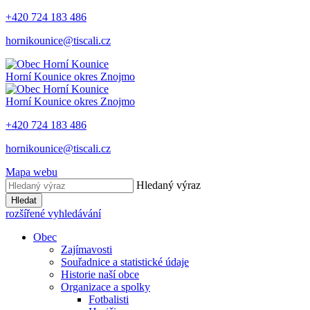
+420 724 183 486
hornikounice@tiscali.cz
Horní Kounice
okres Znojmo
Horní Kounice
okres Znojmo
+420 724 183 486
hornikounice@tiscali.cz
Mapa webu
Hledaný výraz
Hledat
rozšířené vyhledávání
Obec
Zajímavosti
Souřadnice a statistické údaje
Historie naší obce
Organizace a spolky
Fotbalisti