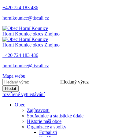
+420 724 183 486
hornikounice@tiscali.cz
Horní Kounice
okres Znojmo
Horní Kounice
okres Znojmo
+420 724 183 486
hornikounice@tiscali.cz
Mapa webu
Hledaný výraz
Hledat
rozšířené vyhledávání
Obec
Zajímavosti
Souřadnice a statistické údaje
Historie naší obce
Organizace a spolky
Fotbalisti