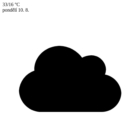
33/16 °C
pondělí
10. 8.