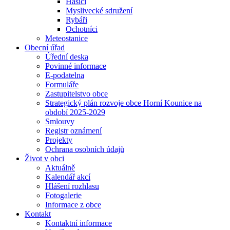
Hasiči
Myslivecké sdružení
Rybáři
Ochotníci
Meteostanice
Obecní úřad
Úřední deska
Povinné informace
E-podatelna
Formuláře
Zastupitelstvo obce
Strategický plán rozvoje obce Horní Kounice na
období 2025-2029
Smlouvy
Registr oznámení
Projekty
Ochrana osobních údajů
Život v obci
Aktuálně
Kalendář akcí
Hlášení rozhlasu
Fotogalerie
Informace z obce
Kontakt
Kontaktní informace