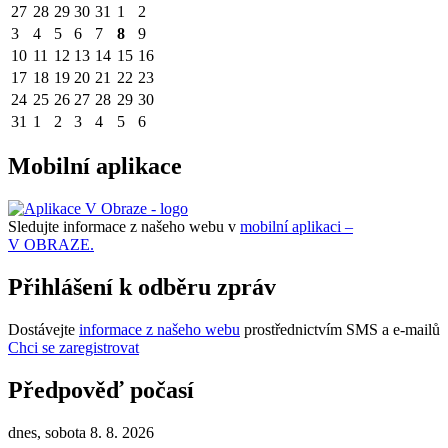
27
28
29
30
31
1
2
3
4
5
6
7
8
9
10
11
12
13
14
15
16
17
18
19
20
21
22
23
24
25
26
27
28
29
30
31
1
2
3
4
5
6
Mobilní aplikace
Sledujte informace z našeho webu v
mobilní aplikaci –
V OBRAZE.
Přihlášení k odběru zpráv
Dostávejte
informace z našeho webu
prostřednictvím SMS a e-mailů
Chci se zaregistrovat
Předpověď počasí
dnes, sobota 8. 8. 2026