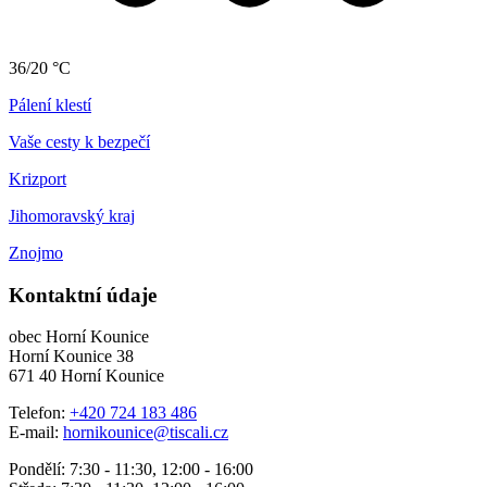
36/20 °C
Pálení klestí
Vaše cesty k bezpečí
Krizport
Jihomoravský kraj
Znojmo
Kontaktní údaje
obec Horní Kounice
Horní Kounice 38
671 40 Horní Kounice
Telefon:
+420 724 183 486
E-mail:
hornikounice@tiscali.cz
Pondělí: 7:30 - 11:30, 12:00 - 16:00