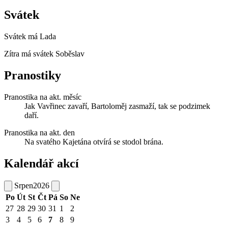
Svátek
Svátek má
Lada
Zítra má svátek
Soběslav
Pranostiky
Pranostika na akt. měsíc
Jak Vavřinec zavaří, Bartoloměj zasmaží, tak se podzimek
daří.
Pranostika na akt. den
Na svatého Kajetána otvírá se stodol brána.
Kalendář akcí
Srpen
2026
Po
Út
St
Čt
Pá
So
Ne
27
28
29
30
31
1
2
3
4
5
6
7
8
9