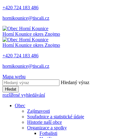
+420 724 183 486
hornikounice@tiscali.cz
Horní Kounice
okres Znojmo
Horní Kounice
okres Znojmo
+420 724 183 486
hornikounice@tiscali.cz
Mapa webu
Hledaný výraz
Hledat
rozšířené vyhledávání
Obec
Zajímavosti
Souřadnice a statistické údaje
Historie naší obce
Organizace a spolky
Fotbalisti