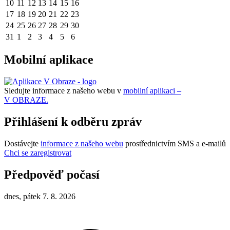
10
11
12
13
14
15
16
17
18
19
20
21
22
23
24
25
26
27
28
29
30
31
1
2
3
4
5
6
Mobilní aplikace
Sledujte informace z našeho webu v
mobilní aplikaci –
V OBRAZE.
Přihlášení k odběru zpráv
Dostávejte
informace z našeho webu
prostřednictvím SMS a e-mailů
Chci se zaregistrovat
Předpověď počasí
dnes, pátek 7. 8. 2026