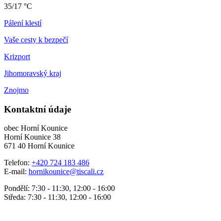
35/17 °C
Pálení klestí
Vaše cesty k bezpečí
Krizport
Jihomoravský kraj
Znojmo
Kontaktní údaje
obec Horní Kounice
Horní Kounice 38
671 40 Horní Kounice
Telefon:
+420 724 183 486
E-mail:
hornikounice@tiscali.cz
Pondělí: 7:30 - 11:30, 12:00 - 16:00
Středa: 7:30 - 11:30, 12:00 - 16:00