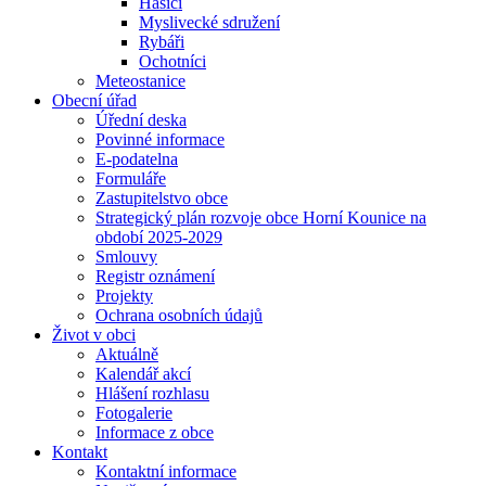
Hasiči
Myslivecké sdružení
Rybáři
Ochotníci
Meteostanice
Obecní úřad
Úřední deska
Povinné informace
E-podatelna
Formuláře
Zastupitelstvo obce
Strategický plán rozvoje obce Horní Kounice na
období 2025-2029
Smlouvy
Registr oznámení
Projekty
Ochrana osobních údajů
Život v obci
Aktuálně
Kalendář akcí
Hlášení rozhlasu
Fotogalerie
Informace z obce
Kontakt
Kontaktní informace